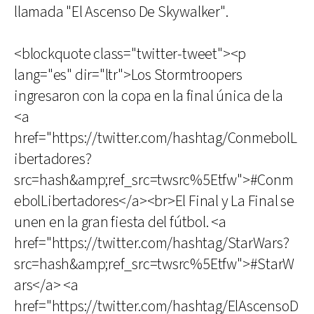
llamada "El Ascenso De Skywalker".
<blockquote class="twitter-tweet"><p
lang="es" dir="ltr">Los Stormtroopers
ingresaron con la copa en la final única de la
<a
href="https://twitter.com/hashtag/ConmebolL
ibertadores?
src=hash&amp;ref_src=twsrc%5Etfw">#Conm
ebolLibertadores</a><br>El Final y La Final se
unen en la gran fiesta del fútbol. <a
href="https://twitter.com/hashtag/StarWars?
src=hash&amp;ref_src=twsrc%5Etfw">#StarW
ars</a> <a
href="https://twitter.com/hashtag/ElAscensoD