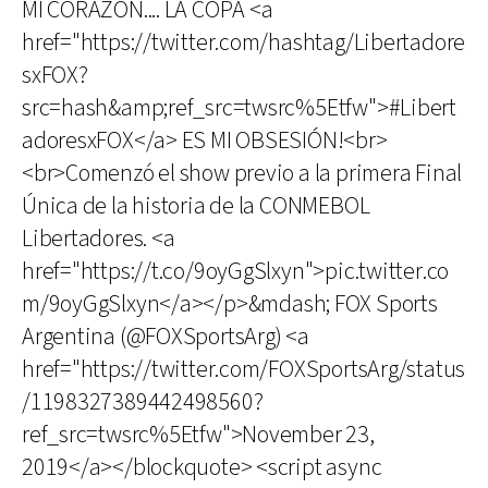
MI CORAZÓN.... LA COPA <a
href="https://twitter.com/hashtag/Libertadore
sxFOX?
src=hash&amp;ref_src=twsrc%5Etfw">#Libert
adoresxFOX</a> ES MI OBSESIÓN!<br>
<br>Comenzó el show previo a la primera Final
Única de la historia de la CONMEBOL
Libertadores. <a
href="https://t.co/9oyGgSlxyn">pic.twitter.co
m/9oyGgSlxyn</a></p>&mdash; FOX Sports
Argentina (@FOXSportsArg) <a
href="https://twitter.com/FOXSportsArg/status
/1198327389442498560?
ref_src=twsrc%5Etfw">November 23,
2019</a></blockquote> <script async