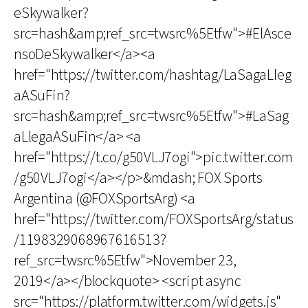
eSkywalker?
src=hash&amp;ref_src=twsrc%5Etfw">#ElAsce
nsoDeSkywalker</a><a
href="https://twitter.com/hashtag/LaSagaLleg
aASuFin?
src=hash&amp;ref_src=twsrc%5Etfw">#LaSag
aLlegaASuFin</a> <a
href="https://t.co/g50VLJ7ogi">pic.twitter.com
/g50VLJ7ogi</a></p>&mdash; FOX Sports
Argentina (@FOXSportsArg) <a
href="https://twitter.com/FOXSportsArg/status
/1198329068967616513?
ref_src=twsrc%5Etfw">November 23,
2019</a></blockquote> <script async
src="https://platform.twitter.com/widgets.js"