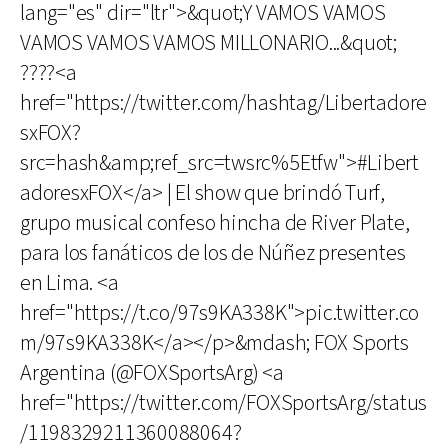
lang="es" dir="ltr">&quot;Y VAMOS VAMOS
VAMOS VAMOS VAMOS MILLONARIO...&quot;
????<a
href="https://twitter.com/hashtag/Libertadore
sxFOX?
src=hash&amp;ref_src=twsrc%5Etfw">#Libert
adoresxFOX</a> | El show que brindó Turf,
grupo musical confeso hincha de River Plate,
para los fanáticos de los de Núñez presentes
en Lima. <a
href="https://t.co/97s9KA338K">pic.twitter.co
m/97s9KA338K</a></p>&mdash; FOX Sports
Argentina (@FOXSportsArg) <a
href="https://twitter.com/FOXSportsArg/status
/1198329211360088064?