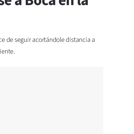
se a Boca en la
e de seguir acortándole distancia a
iente.