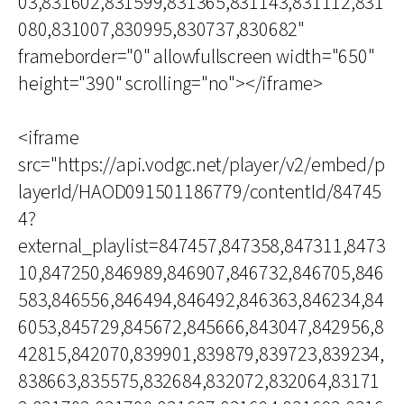
03,831602,831599,831365,831143,831112,831
080,831007,830995,830737,830682"
frameborder="0" allowfullscreen width="650"
height="390" scrolling="no"></iframe>
<iframe
src="https://api.vodgc.net/player/v2/embed/p
layerId/HAOD091501186779/contentId/84745
4?
external_playlist=847457,847358,847311,8473
10,847250,846989,846907,846732,846705,846
583,846556,846494,846492,846363,846234,84
6053,845729,845672,845666,843047,842956,8
42815,842070,839901,839879,839723,839234,
838663,835575,832684,832072,832064,83171