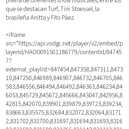
previa de diferentes show musicales, entre los
que se destacan Turf, Tini Stoessel, la
brasileña Anitta y Fito Páez.
<iframe
src="https://api.vodgc.net/player/v2/embed/p
layerId/HAOD091501186779/contentId/84745
7?
external_playlist=847454,847358,847311,8473
10,847250,846989,846907,846732,846705,846
583,846556,846494,846492,846363,846234,84
6053,845729,845672,845666,843047,842956,8
42815,842070,839901,839879,839723,839234,
838663,835575,832684,832072,832064,83171
2,831702,831700,831697,831694,831693,8316