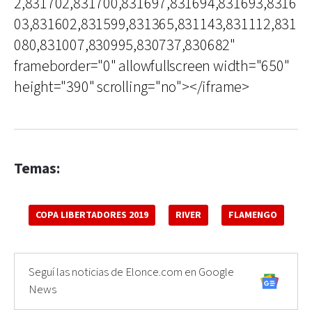
2,831702,831700,831697,831694,831693,8316
03,831602,831599,831365,831143,831112,831
080,831007,830995,830737,830682"
frameborder="0" allowfullscreen width="650"
height="390" scrolling="no"></iframe>
Temas:
COPA LIBERTADORES 2019
RIVER
FLAMENGO
Seguí las noticias de Elonce.com en Google
News