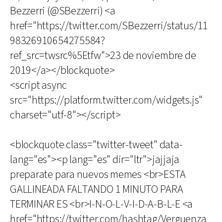
Bezzerri (@SBezzerri) <a
href="https://twitter.com/SBezzerri/status/11
98326910654275584?
ref_src=twsrc%5Etfw">23 de noviembre de
2019</a></blockquote>
<script async
src="https://platform.twitter.com/widgets.js"
charset="utf-8"></script>
<blockquote class="twitter-tweet" data-
lang="es"><p lang="es" dir="ltr">jajjaja
preparate para nuevos memes <br>ESTA
GALLINEADA FALTANDO 1 MINUTO PARA
TERMINAR ES <br>I-N-O-L-V-I-D-A-B-L-E <a
href="https://twitter.com/hashtag/Verguenza