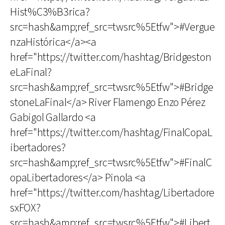
Hist%C3%B3rica?
src=hash&amp;ref_src=twsrc%5Etfw">#Vergue
nzaHistórica</a><a
href="https://twitter.com/hashtag/Bridgeston
eLaFinal?
src=hash&amp;ref_src=twsrc%5Etfw">#Bridge
stoneLaFinal</a> River Flamengo Enzo Pérez
Gabigol Gallardo <a
href="https://twitter.com/hashtag/FinalCopaL
ibertadores?
src=hash&amp;ref_src=twsrc%5Etfw">#FinalC
opaLibertadores</a> Pinola <a
href="https://twitter.com/hashtag/Libertadore
sxFOX?
src=hash&amp;ref_src=twsrc%5Etfw">#Libert