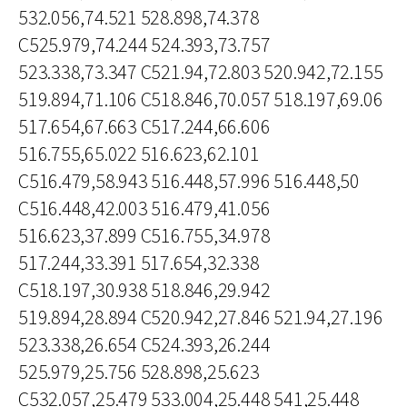
532.056,74.521 528.898,74.378
C525.979,74.244 524.393,73.757
523.338,73.347 C521.94,72.803 520.942,72.155
519.894,71.106 C518.846,70.057 518.197,69.06
517.654,67.663 C517.244,66.606
516.755,65.022 516.623,62.101
C516.479,58.943 516.448,57.996 516.448,50
C516.448,42.003 516.479,41.056
516.623,37.899 C516.755,34.978
517.244,33.391 517.654,32.338
C518.197,30.938 518.846,29.942
519.894,28.894 C520.942,27.846 521.94,27.196
523.338,26.654 C524.393,26.244
525.979,25.756 528.898,25.623
C532.057,25.479 533.004,25.448 541,25.448