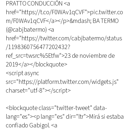
PRATTO CONDUCCIÓN <a
href="https://t.co/F0WAv1qCVF">pic.twitter.co
m/F0WAv1qCVF</a></p>&mdash; BA TERMO
(@cabjbatermo) <a
href="https://twitter.com/cabjbatermo/status
/1198360756477202432?
ref_src=twsrc%5Etfw">23 de noviembre de
2019</a></blockquote>
<script async
src="https://platform.twitter.com/widgets.js"
charset="utf-8"></script>
<blockquote class="twitter-tweet" data-
lang="es"><p lang="es" dir="ltr">Mirá si estaba
confiado Gabigol. <a