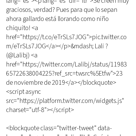
lang="es"><p lang="es" dir="ltr">Se creen muy
graciosos, verdad? Pues para que lo sepan
ahora gallardo está llorando como niño
chiquito! <a
href="https://t.co/eTrSLs7JOG">pic.twitter.co
m/eTrSLs7JOG</a></p>&mdash; Lali ?
(@Lalibj) <a
href="https://twitter.com/Lalibj/status/11983
65722638004225?ref_src=twsrc%5Etfw">23
de noviembre de 2019</a></blockquote>
<script async
src="https://platform.twitter.com/widgets.js"
charset="utf-8"></script>
<blockquote class="twitter-tweet" data-