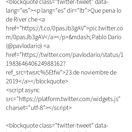
<blockquote class="twitter-tweet" data-
lang="es"><p lang="es" dir="ltr">Que pena lo
de River che <a
href="https://t.co/0pasJb3gAV">pic.twitter.co
m/0pasJb3gAV</a></p>&mdash; Pablo Darío
(@pavlodario) <a
href="https://twitter.com/pavlodario/status/1
198364640624988162?
ref_src=twsrc%5Etfw">23 de noviembre de
2019</a></blockquote>
<script async
src="https://platform.twitter.com/widgets.js"
charset="utf-8"></script>
<blockquote class="twitter-tweet" data-