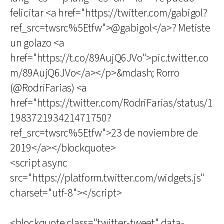
felicitar <a href="https://twitter.com/gabigol?
ref_src=twsrc%5Etfw">@gabigol</a>? Metiste
un golazo <a
href="https://t.co/89AujQ6JVo">pic.twitter.co
m/89AujQ6JVo</a></p>&mdash; Rorro
(@RodriFarias) <a
href="https://twitter.com/RodriFarias/status/1
198372193421471750?
ref_src=twsrc%5Etfw">23 de noviembre de
2019</a></blockquote>
<script async
src="https://platform.twitter.com/widgets.js"
charset="utf-8"></script>
<blockquote class="twitter-tweet" data-