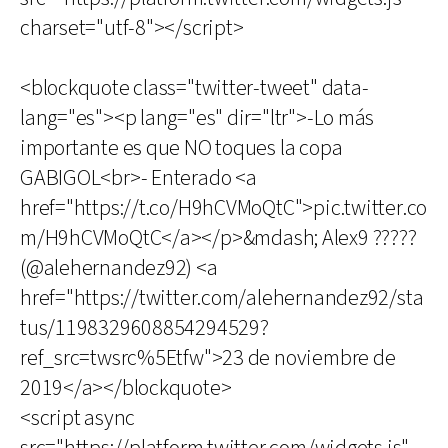
charset="utf-8"></script>
<blockquote class="twitter-tweet" data-
lang="es"><p lang="es" dir="ltr">-Lo más
importante es que NO toques la copa
GABIGOL<br>- Enterado <a
href="https://t.co/H9hCVMoQtC">pic.twitter.co
m/H9hCVMoQtC</a></p>&mdash; Alex9 ?????
(@alehernandez92) <a
href="https://twitter.com/alehernandez92/sta
tus/1198329608854294529?
ref_src=twsrc%5Etfw">23 de noviembre de
2019</a></blockquote>
<script async