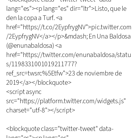
lang="es"><p lang="es" dir="ltr">Listo, que le
den la copa a Turf. <a
href="https://t.co/2EypfrygNV">pic.twitter.com
/2EypfrygNV</a></p>&mdash; En Una Baldosa
(@enunabaldosa) <a
href="https://twitter.com/enunabaldosa/statu
s/1198331001019211777?
ref_src=twsrc%5Etfw">23 de noviembre de
2019</a></blockquote>
<script async
src="https://platform.twitter.com/widgets.js"
charset="utf-8"></script>
<blockquote class="twitter-tweet" data-