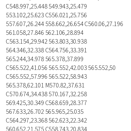
C548.997,25.448 549.943,25.479
553.102,25.623 C556.021,25.756
557.607,26.244 558.662,26.654 C560.06,27.196
561.058,27.846 562.106,28.894
C563.154,29.942 563.803,30.938
564.346,32.338 C564.756,33.391
565.244,34.978 565.378,37.899
C565.522,41.056 565.552,42.003 565.552,50
C565.552,57.996 565.522,58.943
565.378,62.101 M570.82,37.631
C570.674,34.438 570.167,32.258
569.425,30.349 C568.659,28.377
567.633,26.702 565.965,25.035
C564.297,23.368 562.623,22.342
560.652,21.575 C558.743,20.834