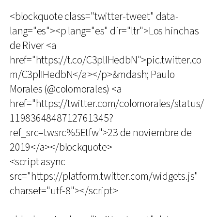
<blockquote class="twitter-tweet" data-
lang="es"><p lang="es" dir="ltr">Los hinchas
de River <a
href="https://t.co/C3plIHedbN">pic.twitter.co
m/C3plIHedbN</a></p>&mdash; Paulo
Morales (@colomorales) <a
href="https://twitter.com/colomorales/status/
1198364848712761345?
ref_src=twsrc%5Etfw">23 de noviembre de
2019</a></blockquote>
<script async
src="https://platform.twitter.com/widgets.js"
charset="utf-8"></script>