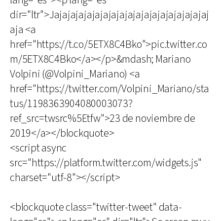
lang="es"><p lang="es"
dir="ltr">Jajajajajajajajajajajajajajajajajajajaj
aja <a
href="https://t.co/5ETX8C4Bko">pic.twitter.co
m/5ETX8C4Bko</a></p>&mdash; Mariano
Volpini (@Volpini_Mariano) <a
href="https://twitter.com/Volpini_Mariano/sta
tus/1198363904080003073?
ref_src=twsrc%5Etfw">23 de noviembre de
2019</a></blockquote>
<script async
src="https://platform.twitter.com/widgets.js"
charset="utf-8"></script>
<blockquote class="twitter-tweet" data-