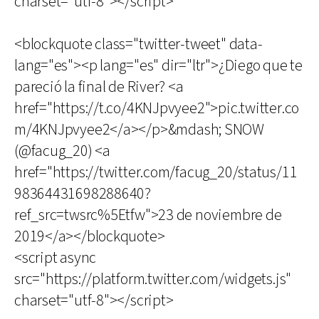
charset="utf-8"></script>
<blockquote class="twitter-tweet" data-
lang="es"><p lang="es" dir="ltr">¿Diego que te
pareció la final de River? <a
href="https://t.co/4KNJpvyee2">pic.twitter.co
m/4KNJpvyee2</a></p>&mdash; SNOW
(@facug_20) <a
href="https://twitter.com/facug_20/status/11
98364431698288640?
ref_src=twsrc%5Etfw">23 de noviembre de
2019</a></blockquote>
<script async
src="https://platform.twitter.com/widgets.js"
charset="utf-8"></script>