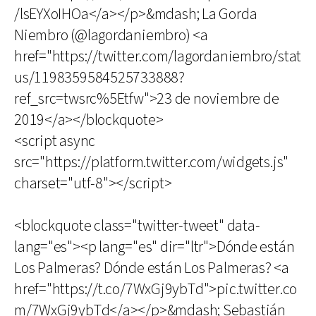
/lsEYXoIHOa</a></p>&mdash; La Gorda
Niembro (@lagordaniembro) <a
href="https://twitter.com/lagordaniembro/stat
us/1198359584525733888?
ref_src=twsrc%5Etfw">23 de noviembre de
2019</a></blockquote>
<script async
src="https://platform.twitter.com/widgets.js"
charset="utf-8"></script>
<blockquote class="twitter-tweet" data-
lang="es"><p lang="es" dir="ltr">Dónde están
Los Palmeras? Dónde están Los Palmeras? <a
href="https://t.co/7WxGj9ybTd">pic.twitter.co
m/7WxGj9ybTd</a></p>&mdash; Sebastián