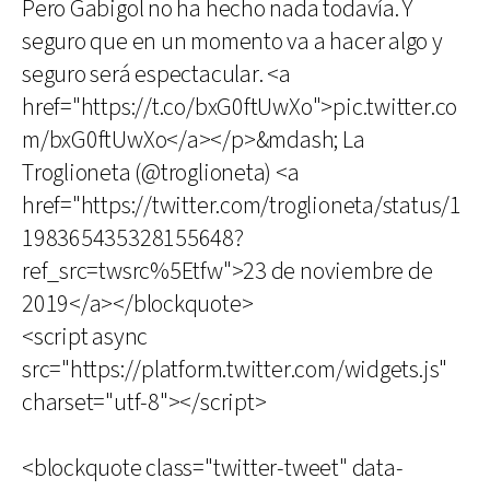
Pero Gabigol no ha hecho nada todavía. Y
seguro que en un momento va a hacer algo y
seguro será espectacular. <a
href="https://t.co/bxG0ftUwXo">pic.twitter.co
m/bxG0ftUwXo</a></p>&mdash; La
Troglioneta (@troglioneta) <a
href="https://twitter.com/troglioneta/status/1
198365435328155648?
ref_src=twsrc%5Etfw">23 de noviembre de
2019</a></blockquote>
<script async
src="https://platform.twitter.com/widgets.js"
charset="utf-8"></script>
<blockquote class="twitter-tweet" data-