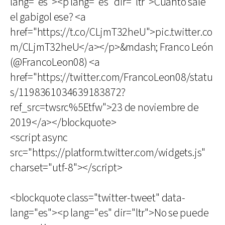
lang="es"><p lang="es" dir="ltr">Cuánto sale
el gabigol ese? <a
href="https://t.co/CLjmT32heU">pic.twitter.co
m/CLjmT32heU</a></p>&mdash; Franco León
(@FrancoLeon08) <a
href="https://twitter.com/FrancoLeon08/statu
s/1198361034639183872?
ref_src=twsrc%5Etfw">23 de noviembre de
2019</a></blockquote>
<script async
src="https://platform.twitter.com/widgets.js"
charset="utf-8"></script>
<blockquote class="twitter-tweet" data-
lang="es"><p lang="es" dir="ltr">No se puede