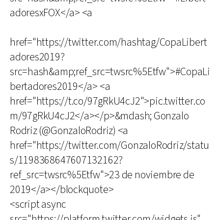
adoresxFOX</a> <a
href="https://twitter.com/hashtag/CopaLibert
adores2019?
src=hash&amp;ref_src=twsrc%5Etfw">#CopaLi
bertadores2019</a> <a
href="https://t.co/97gRkU4cJ2">pic.twitter.co
m/97gRkU4cJ2</a></p>&mdash; Gonzalo
Rodriz (@GonzaloRodriz) <a
href="https://twitter.com/GonzaloRodriz/statu
s/1198368647607132162?
ref_src=twsrc%5Etfw">23 de noviembre de
2019</a></blockquote>
<script async
src="https://platform.twitter.com/widgets.js"