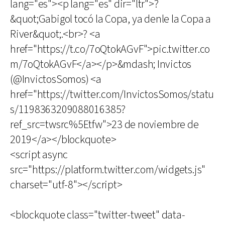
lang="es"><p lang="es" dir="ltr">?
&quot;Gabigol tocó la Copa, ya denle la Copa a
River&quot;.<br>? <a
href="https://t.co/7oQtokAGvF">pic.twitter.co
m/7oQtokAGvF</a></p>&mdash; Invictos
(@InvictosSomos) <a
href="https://twitter.com/InvictosSomos/statu
s/1198363209088016385?
ref_src=twsrc%5Etfw">23 de noviembre de
2019</a></blockquote>
<script async
src="https://platform.twitter.com/widgets.js"
charset="utf-8"></script>
<blockquote class="twitter-tweet" data-