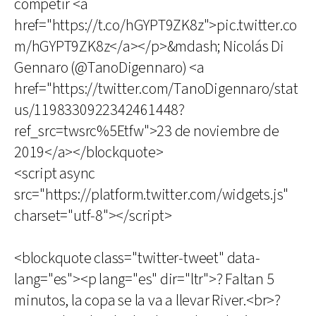
competir <a
href="https://t.co/hGYPT9ZK8z">pic.twitter.co
m/hGYPT9ZK8z</a></p>&mdash; Nicolás Di
Gennaro (@TanoDigennaro) <a
href="https://twitter.com/TanoDigennaro/stat
us/1198330922342461448?
ref_src=twsrc%5Etfw">23 de noviembre de
2019</a></blockquote>
<script async
src="https://platform.twitter.com/widgets.js"
charset="utf-8"></script>
<blockquote class="twitter-tweet" data-
lang="es"><p lang="es" dir="ltr">? Faltan 5
minutos, la copa se la va a llevar River.<br>?