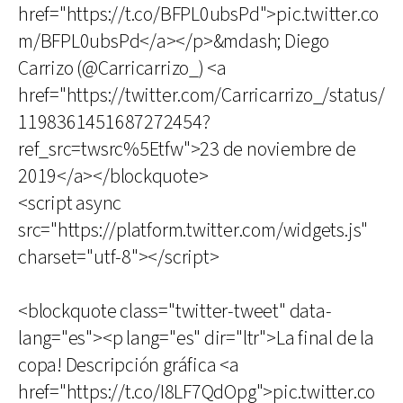
href="https://t.co/BFPL0ubsPd">pic.twitter.co
m/BFPL0ubsPd</a></p>&mdash; Diego
Carrizo (@Carricarrizo_) <a
href="https://twitter.com/Carricarrizo_/status/
1198361451687272454?
ref_src=twsrc%5Etfw">23 de noviembre de
2019</a></blockquote>
<script async
src="https://platform.twitter.com/widgets.js"
charset="utf-8"></script>
<blockquote class="twitter-tweet" data-
lang="es"><p lang="es" dir="ltr">La final de la
copa! Descripción gráfica <a
href="https://t.co/I8LF7QdOpg">pic.twitter.co