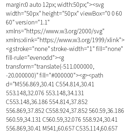
margin:0 auto 12px; width:50px;"><svg
width="50px" height="50px" viewBox="0 0 60
60" version="1.1"
xmlns="https://www.w3.org/2000/svg"
xmlns:xlink="https://www.w3.org/1999/xlink">
<g stroke="none" stroke-width="1" fill="none"
fill-rule="evenodd"><g
transform="translate(-511.000000,
-20.000000)" fill="#000000"><g><path
d="M556.869,30.41 C554.814,30.41
553.148,32.076 553.148,34.131
C553.148,36.186 554.814,37.852
556.869,37.852 C558.924,37.852 560.59,36.186
560.59,34.131 C560.59,32.076 558.924,30.41
556.869,30.41 M541,60.657 C535.114,60.657