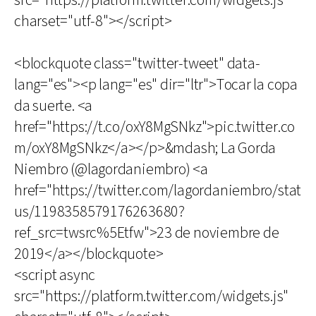
src="https://platform.twitter.com/widgets.js"
charset="utf-8"></script>
<blockquote class="twitter-tweet" data-
lang="es"><p lang="es" dir="ltr">Tocar la copa
da suerte. <a
href="https://t.co/oxY8MgSNkz">pic.twitter.co
m/oxY8MgSNkz</a></p>&mdash; La Gorda
Niembro (@lagordaniembro) <a
href="https://twitter.com/lagordaniembro/stat
us/1198358579176263680?
ref_src=twsrc%5Etfw">23 de noviembre de
2019</a></blockquote>
<script async
src="https://platform.twitter.com/widgets.js"