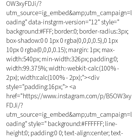
OW3xyFDJi/?
utm_source=ig_embed&amp;utm_campaign=l
oading" data-instgrm-version="12" style="
background:#FFF; border:0; border-radius:3px;
box-shadow:0 0 1px 0 rgba(0,0,0,0.5),0 1px
10px 0 rgba(0,0,0,0.15); margin: 1px; max-
width:540px; min-width:326px; padding:0;
width:99.375%; width:-webkit-calc(100% -
2px); width:calc(100% - 2px);"><div
style="padding:16px;"> <a
href="https://www.instagram.com/p/B5OW3xy
FDJi/?
utm_source=ig_embed&amp;utm_campaign=l
oading" style=" background:#FFFFFF; line-
height:0; padding:0 0; text-align:center; text-