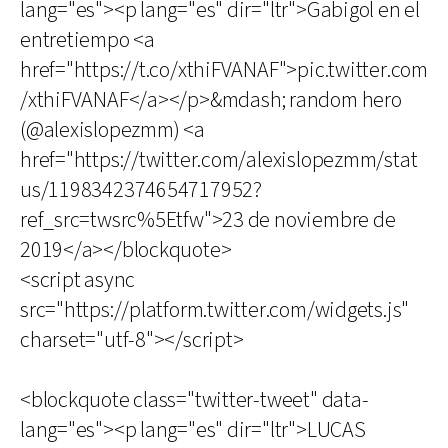
lang="es"><p lang="es" dir="ltr">Gabigol en el
entretiempo <a
href="https://t.co/xthiFVANAF">pic.twitter.com
/xthiFVANAF</a></p>&mdash; random hero
(@alexislopezmm) <a
href="https://twitter.com/alexislopezmm/stat
us/1198342374654717952?
ref_src=twsrc%5Etfw">23 de noviembre de
2019</a></blockquote>
<script async
src="https://platform.twitter.com/widgets.js"
charset="utf-8"></script>
<blockquote class="twitter-tweet" data-
lang="es"><p lang="es" dir="ltr">LUCAS