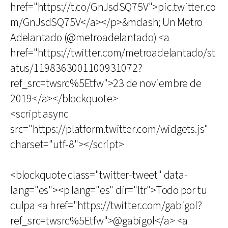
href="https://t.co/GnJsdSQ75V">pic.twitter.co
m/GnJsdSQ75V</a></p>&mdash; Un Metro
Adelantado (@metroadelantado) <a
href="https://twitter.com/metroadelantado/st
atus/1198363001100931072?
ref_src=twsrc%5Etfw">23 de noviembre de
2019</a></blockquote>
<script async
src="https://platform.twitter.com/widgets.js"
charset="utf-8"></script>
<blockquote class="twitter-tweet" data-
lang="es"><p lang="es" dir="ltr">Todo por tu
culpa <a href="https://twitter.com/gabigol?
ref_src=twsrc%5Etfw">@gabigol</a> <a