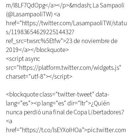
m/I8LF7QdOpg</a></p>&mdash; La Sampaoli
(@LasampaoliTW) <a
href="https://twitter.com/LasampaoliTW/statu
s/1198365462922514432?
ref_src=twsrc%5Etfw">23 de noviembre de
2019</a></blockquote>
<script async
src="https://platform.twitter.com/widgets.js"
charset="utf-8"></script>
<blockquote class="twitter-tweet" data-
lang="es"><p lang="es" dir="ltr">¿Quién
nunca perdió una final de Copa Libertadores?
<a
href="https://t.co/lsEYXoIHOa">pic.twitter.com