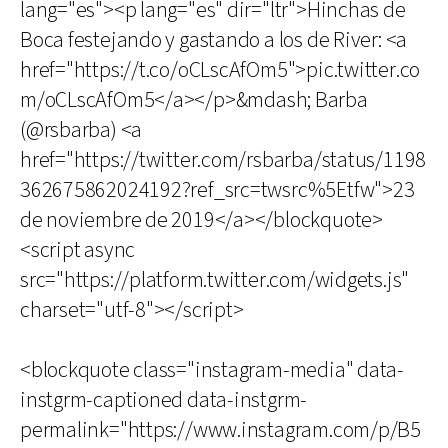
lang="es"><p lang="es" dir="ltr">Hinchas de
Boca festejando y gastando a los de River: <a
href="https://t.co/oCLscAfOm5">pic.twitter.co
m/oCLscAfOm5</a></p>&mdash; Barba
(@rsbarba) <a
href="https://twitter.com/rsbarba/status/1198
362675862024192?ref_src=twsrc%5Etfw">23
de noviembre de 2019</a></blockquote>
<script async
src="https://platform.twitter.com/widgets.js"
charset="utf-8"></script>
<blockquote class="instagram-media" data-
instgrm-captioned data-instgrm-
permalink="https://www.instagram.com/p/B5