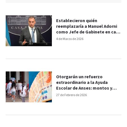
Establecieron quién
reemplazaría a Manuel Adorni
como Jefe de Gabinete en caso
de ausencia
4 de Marzo de 2026
Otorgarán un refuerzo
extraordinario a la Ayuda
Escolar de Anses: montos y
otros detalles
27 de Febrero de 2026