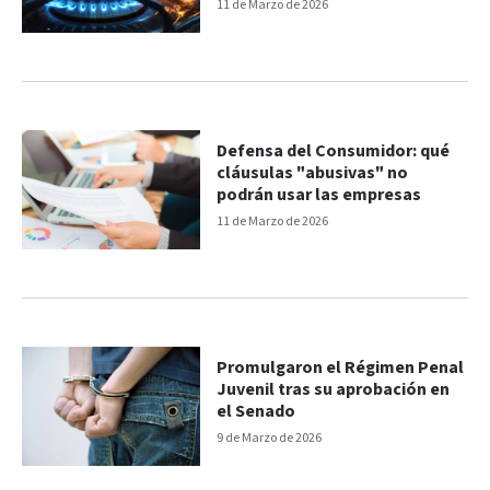
estacionales
11 de Marzo de 2026
Defensa del Consumidor: qué
cláusulas "abusivas" no
podrán usar las empresas
11 de Marzo de 2026
Promulgaron el Régimen Penal
Juvenil tras su aprobación en
el Senado
9 de Marzo de 2026