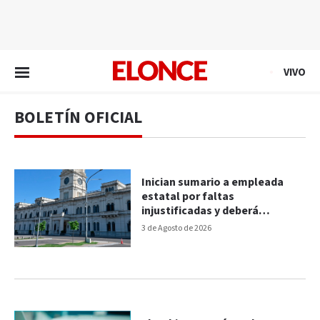
EN VIVO
VIVO
BOLETÍN OFICIAL
Inician sumario a empleada
estatal por faltas
injustificadas y deberá
devolver más de $36 millones
3 de Agosto de 2026