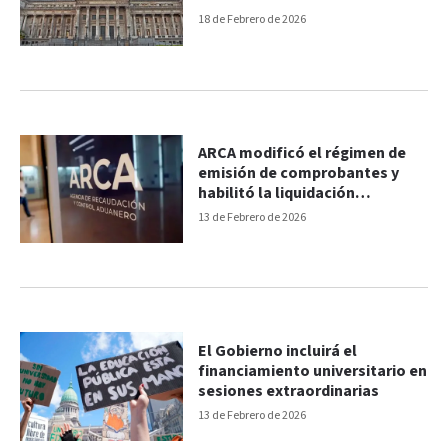
universitario
18 de Febrero de 2026
ARCA modificó el régimen de
emisión de comprobantes y
habilitó la liquidación
electrónica
13 de Febrero de 2026
El Gobierno incluirá el
financiamiento universitario en
sesiones extraordinarias
13 de Febrero de 2026