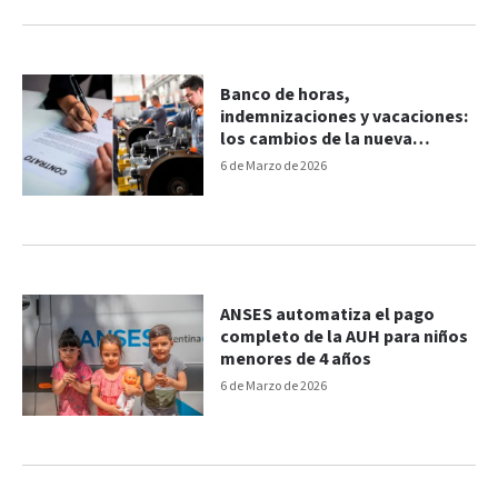
Banco de horas,
indemnizaciones y vacaciones:
los cambios de la nueva
reforma laboral
6 de Marzo de 2026
ANSES automatiza el pago
completo de la AUH para niños
menores de 4 años
6 de Marzo de 2026