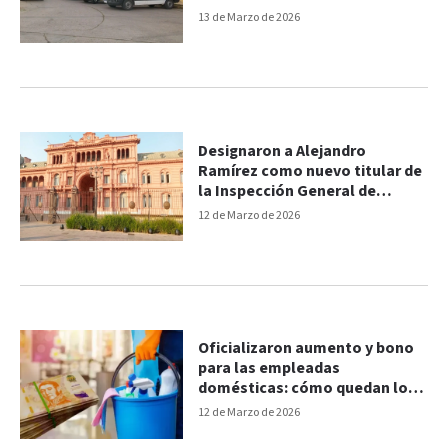
voluntarios
13 de Marzo de 2026
Designaron a Alejandro
Ramírez como nuevo titular de
la Inspección General de
Justicia
12 de Marzo de 2026
Oficializaron aumento y bono
para las empleadas
domésticas: cómo quedan los
salarios
12 de Marzo de 2026