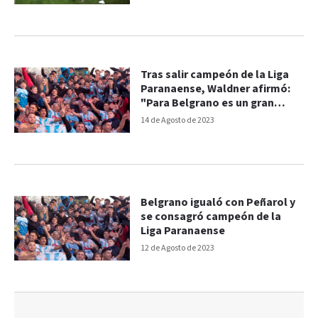
Tras salir campeón de la Liga
Paranaense, Waldner afirmó:
"Para Belgrano es un gran
título"
14 de Agosto de 2023
Belgrano igualó con Peñarol y
se consagró campeón de la
Liga Paranaense
12 de Agosto de 2023