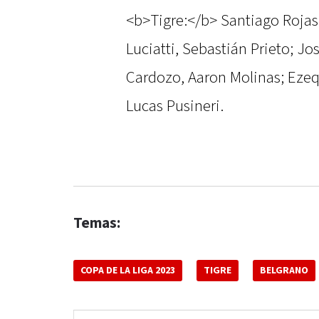
<b>Tigre:</b> Santiago Rojas;
Luciatti, Sebastián Prieto; J
Cardozo, Aaron Molinas; Ezequ
Lucas Pusineri.
Temas:
COPA DE LA LIGA 2023
TIGRE
BELGRANO