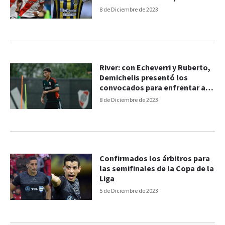
8 de Diciembre de 2023
River: con Echeverri y Ruberto,
Demichelis presentó los
convocados para enfrentar a
Central
8 de Diciembre de 2023
Confirmados los árbitros para
las semifinales de la Copa de la
Liga
5 de Diciembre de 2023