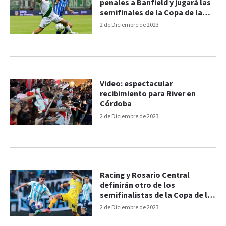
penales a Banfield y jugará las
semifinales de la Copa de la
Liga
2 de Diciembre de 2023
Video: espectacular
recibimiento para River en
Córdoba
2 de Diciembre de 2023
Racing y Rosario Central
definirán otro de los
semifinalistas de la Copa de la
Liga
2 de Diciembre de 2023