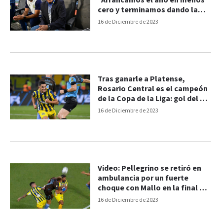
"Arrancamos el año en menos
cero y terminamos dando la
vuelta"
16 de Diciembre de 2023
Tras ganarle a Platense,
Rosario Central es el campeón
de la Copa de la Liga: gol del 1 a
0
16 de Diciembre de 2023
Video: Pellegrino se retiró en
ambulancia por un fuerte
choque con Mallo en la final de
la Copa LPF
16 de Diciembre de 2023