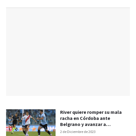
River quiere romper su mala
racha en Córdoba ante
Belgrano y avanzar a
semifinales de la Copa LPF
2 de Diciembre de 2023