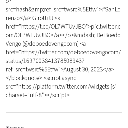
o?
src=hash&amp;ref_src=twsrc%5Etfw">#SanLo
renzo</a> Girotti!!! <a
href="https://t.co/OL7WTUvJBO">pic.twitter.c
om/OL7WTUvJBO</a></p>&mdash; De Boedo
Vengo (@deboedovengocom) <a
href="https://twitter.com/deboedovengocom/
status/1697003841378508943?
ref_src=twsrc%5Etfw">August 30, 2023</a>
</blockquote> <script async
src="https://platform.twitter.com/widgets.js"
charset="utf-8"></script>