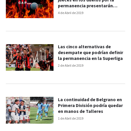
jueces en los duelos por la
permanencia presentarán
suplentes
4 de Abril de 2019
Las cinco alternativas de
desempate que podrían definir
la permanencia en la Superliga
2 de Abril de 2019
La continuidad de Belgrano en
Primera División podría quedar
en manos de Talleres
1 de Abril de 2019