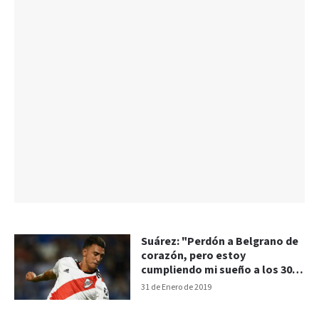
Suárez: "Perdón a Belgrano de
corazón, pero estoy
cumpliendo mi sueño a los 30
años"
31 de Enero de 2019