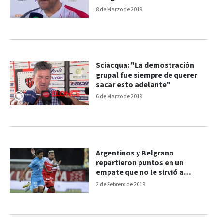
8 de Marzo de 2019
Sciacqua: "La demostración
grupal fue siempre de querer
sacar esto adelante"
6 de Marzo de 2019
Argentinos y Belgrano
repartieron puntos en un
empate que no le sirvió a
ninguno
2 de Febrero de 2019