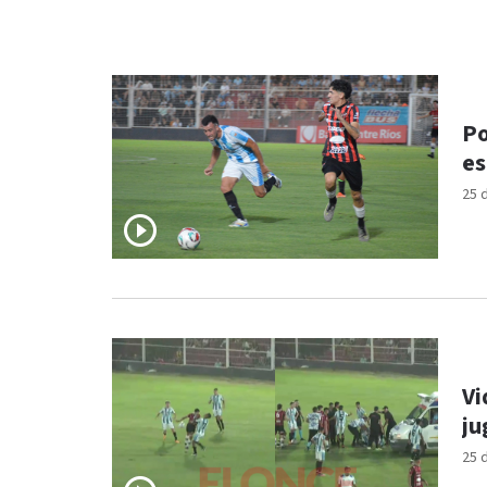
Po
es
25 
Vi
ju
25 