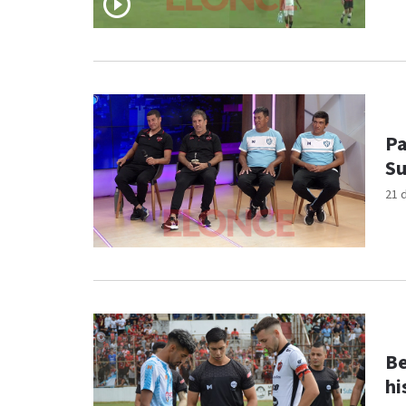
Pa
Su
21 
Be
hi