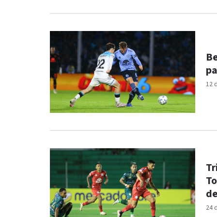
Be
pa
12 
Tr
To
de
24 