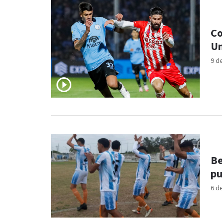
Co
Un
9 d
Be
pu
6 d