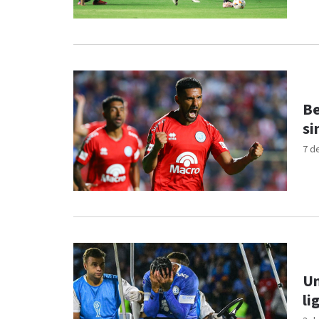
Be
si
7 d
Un
li