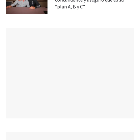
contundente y aseguró que es su
“plan A, B y C”