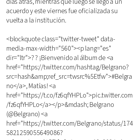
días atrás, mientras que luego se llegó a un
acuerdo y este viernes fue oficializada su
vuelta a la institución.
<blockquote class="twitter-tweet" data-
media-max-width="560"><p lang="es"
dir="ltr">? ? ¡Bienvenido al álbum de <a
href="https://twitter.com/hashtag/Belgrano?
src=hash&amp;ref_src=twsrc%5Etfw">#Belgra
no</a>, Matías! <a
href="https://t.co/fz6qfYHPLo">pic.twitter.com
/fz6qfYHPLo</a></p>&mdash; Belgrano
(@Belgrano) <a
href="https://twitter.com/Belgrano/status/174
5821259055649086?