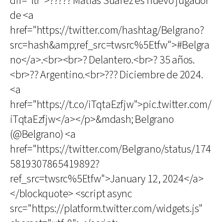
dir="ltr">????? Matías Suárez es nuevo jugador
de <a
href="https://twitter.com/hashtag/Belgrano?
src=hash&amp;ref_src=twsrc%5Etfw">#Belgra
no</a>.<br><br>? Delantero.<br>? 35 años.
<br>?? Argentino.<br>??? Diciembre de 2024.
<a
href="https://t.co/iTqtaEzfjw">pic.twitter.com/
iTqtaEzfjw</a></p>&mdash; Belgrano
(@Belgrano) <a
href="https://twitter.com/Belgrano/status/174
5819307865419892?
ref_src=twsrc%5Etfw">January 12, 2024</a>
</blockquote> <script async
src="https://platform.twitter.com/widgets.js"