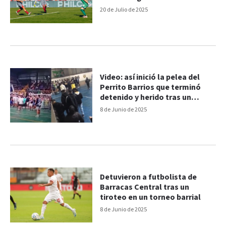
20 de Julio de 2025
Video: así inició la pelea del
Perrito Barrios que terminó
detenido y herido tras un
tiroteo
8 de Junio de 2025
Detuvieron a futbolista de
Barracas Central tras un
tiroteo en un torneo barrial
8 de Junio de 2025