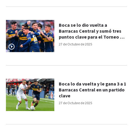
Boca se lo dio vuelta a
Barracas Central y sumó tres
puntos clave para el Torneo y
la Copa
27 de Octubre de 2025
Boca lo da vuelta y le gana 3 a 1
Barracas Central en un partido
clave
27 de Octubre de 2025