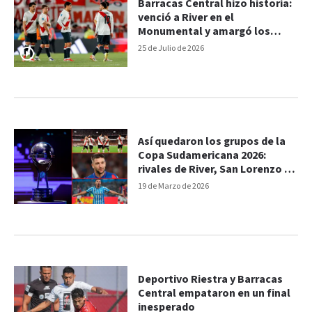
Barracas Central hizo historia:
venció a River en el
Monumental y amargó los
debuts de Otamendi y Correa
25 de Julio de 2026
Así quedaron los grupos de la
Copa Sudamericana 2026:
rivales de River, San Lorenzo y
Racing
19 de Marzo de 2026
Deportivo Riestra y Barracas
Central empataron en un final
inesperado