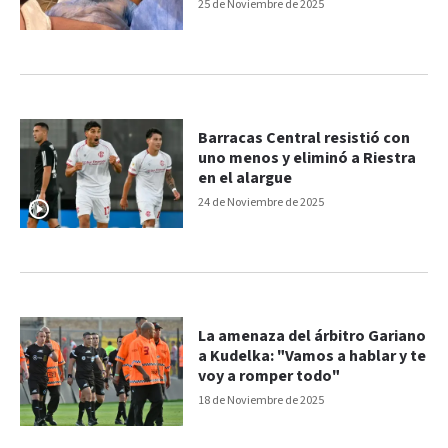
Central
25 de Noviembre de 2025
Barracas Central resistió con
uno menos y eliminó a Riestra
en el alargue
24 de Noviembre de 2025
La amenaza del árbitro Gariano
a Kudelka: "Vamos a hablar y te
voy a romper todo"
18 de Noviembre de 2025