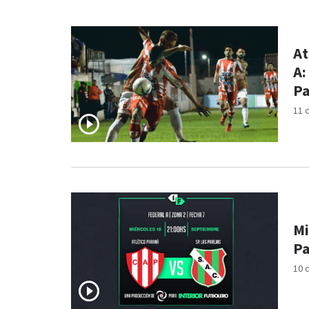
At
A:
Pa
11 
Mi
Pa
10 