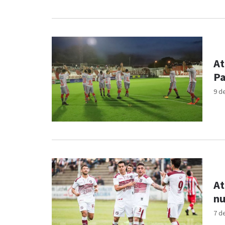
At
Pa
9 d
At
nu
7 d