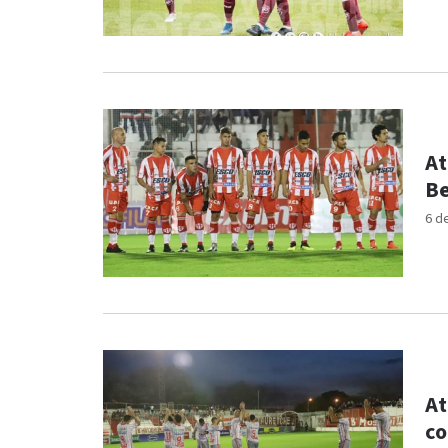
At
Be
6 d
At
co