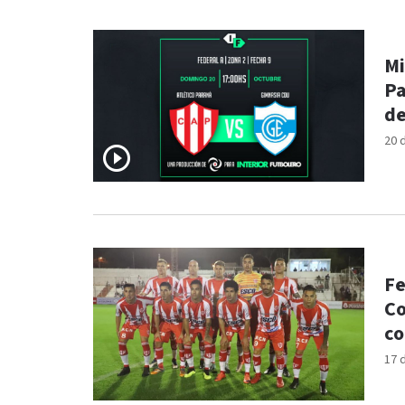
Mi
Pa
de
20 
Fe
Co
co
17 