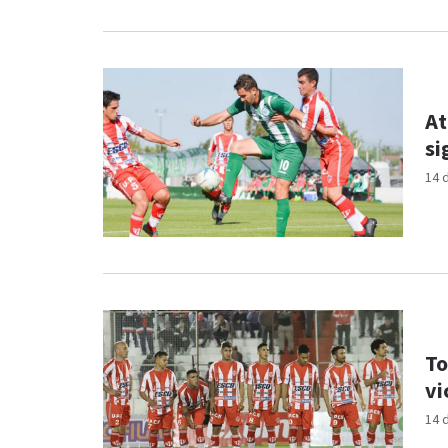
At
si
14 
To
vi
14 