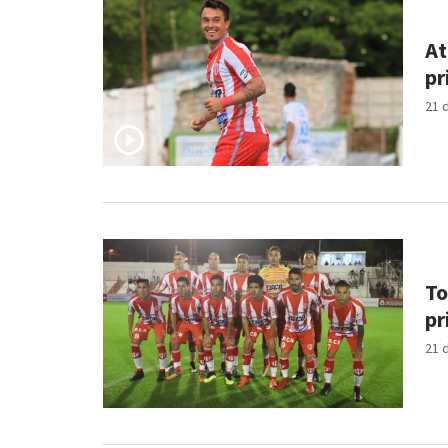
At
pr
21 
To
pr
21 