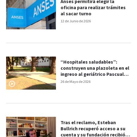
Anses permitirá elegir la
oficina para realizar trámites
al sacar turno
12 de Junio de 2026
“Hospitales saludables”:
construyen una plazoleta en el
ingreso al geriátrico Pascual
Palma
26 de Mayo de 2026
Tras el reclamo, Esteban
Bullrich recuperó acceso a su
cuenta y su fundación recibió