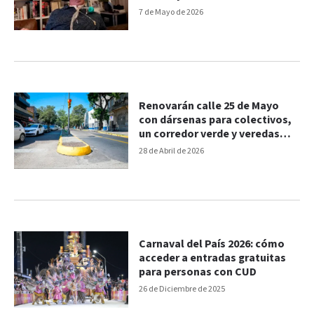
importante donación
7 de Mayo de 2026
Renovarán calle 25 de Mayo
con dársenas para colectivos,
un corredor verde y veredas
nuevas
28 de Abril de 2026
Carnaval del País 2026: cómo
acceder a entradas gratuitas
para personas con CUD
26 de Diciembre de 2025