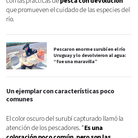
con las prácticas de
pesca con devolución
que promueven el cuidado de las especies del
río.
Pescaron enorme surubí en el río
Uruguay y lo devolvieron al agua:
“fue una maravilla”
Un ejemplar con características poco
comunes
El color oscuro del surubí capturado llamó la
atención de los pescadores. “
Es una
coloración poco común, pero son las