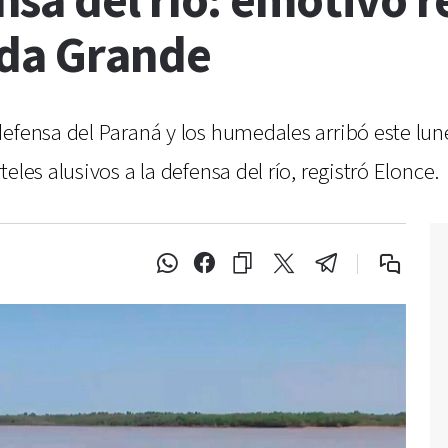
a del río: emotivo re
ada Grande
defensa del Paraná y los humedales arribó este lu
les alusivos a la defensa del río, registró Elonce.