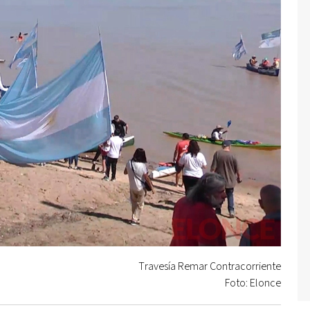
Travesía Remar Contracorriente
Foto: Elonce