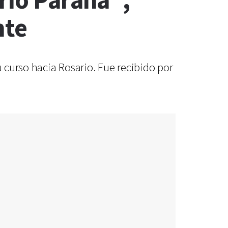
río Paraná",
nte
u curso hacia Rosario. Fue recibido por