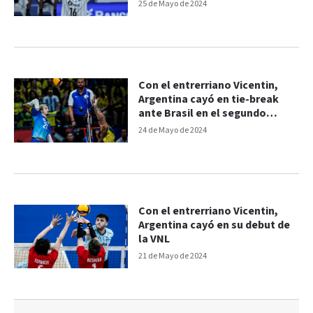
25 de Mayo de 2024
Con el entrerriano Vicentin,
Argentina cayó en tie-break
ante Brasil en el segundo
partido de la VNL
24 de Mayo de 2024
Con el entrerriano Vicentin,
Argentina cayó en su debut de
la VNL
21 de Mayo de 2024