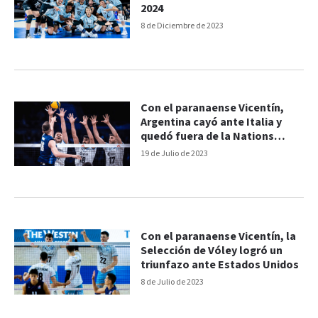
2024
8 de Diciembre de 2023
Con el paranaense Vicentín,
Argentina cayó ante Italia y
quedó fuera de la Nations
League
19 de Julio de 2023
Con el paranaense Vicentín, la
Selección de Vóley logró un
triunfazo ante Estados Unidos
8 de Julio de 2023