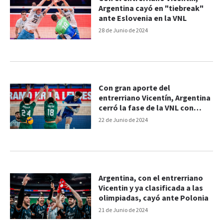
Argentina cayó en "tiebreak"
ante Eslovenia en la VNL
28 de Junio de 2024
Con gran aporte del
entrerriano Vicentín, Argentina
cerró la fase de la VNL con
triunfo
22 de Junio de 2024
Argentina, con el entrerriano
Vicentin y ya clasificada a las
olimpiadas, cayó ante Polonia
21 de Junio de 2024