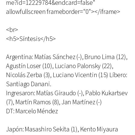
me?id=12229784&endcard=false"
allowfullscreen frameborder="0"></iframe>
<br>
<h5>Síntesis</h5>
Argentina: Matías Sánchez (-), Bruno Lima (12),
Agustín Loser (10), Luciano Palonsky (22),
Nicolás Zerba (3), Luciano Vicentin (15) Líbero:
Santiago Danani.
Ingresaron: Matías Giraudo (-), Pablo Kukartsev
(7), Martín Ramos (8), Jan Martínez (-)
DT: Marcelo Méndez
Japón: Masashiro Sekita (1), Kento Miyaura