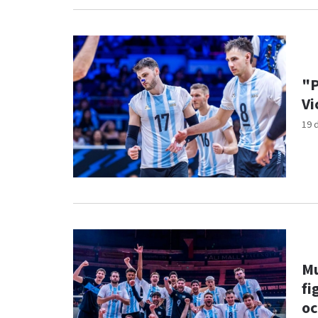
"P
Vi
19 
Mu
fi
oc