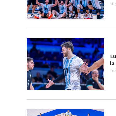
18 
Lu
la
18 