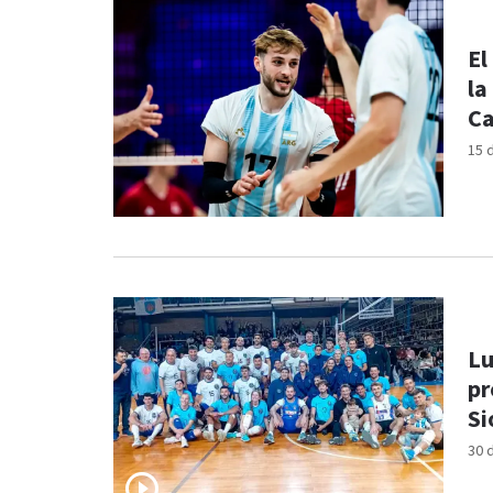
El
la
C
15 
Lu
pr
Si
30 