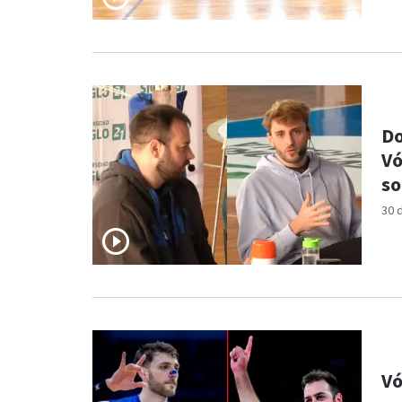
Do
Vó
so
30 
Vó