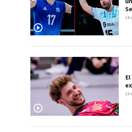
un
Se
14 
El
ex
13 