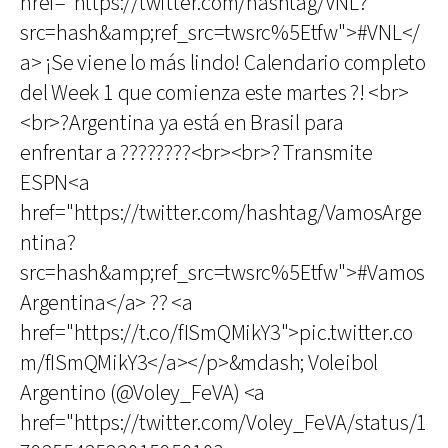
href="https://twitter.com/hashtag/VNL?
src=hash&amp;ref_src=twsrc%5Etfw">#VNL</
a> ¡Se viene lo más lindo! Calendario completo
del Week 1 que comienza este martes ?! <br>
<br>?Argentina ya está en Brasil para
enfrentar a ????????<br><br>? Transmite
ESPN<a
href="https://twitter.com/hashtag/VamosArge
ntina?
src=hash&amp;ref_src=twsrc%5Etfw">#Vamos
Argentina</a> ?? <a
href="https://t.co/fISmQMikY3">pic.twitter.co
m/fISmQMikY3</a></p>&mdash; Voleibol
Argentino (@Voley_FeVA) <a
href="https://twitter.com/Voley_FeVA/status/1