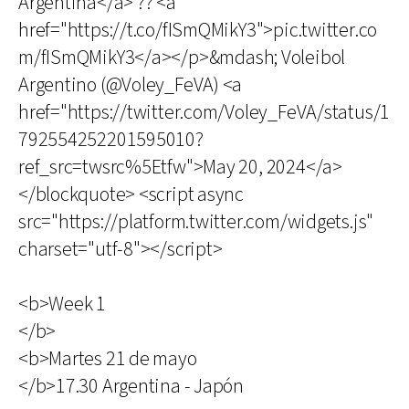
Argentina</a> ?? <a
href="https://t.co/fISmQMikY3">pic.twitter.co
m/fISmQMikY3</a></p>&mdash; Voleibol
Argentino (@Voley_FeVA) <a
href="https://twitter.com/Voley_FeVA/status/1
792554252201595010?
ref_src=twsrc%5Etfw">May 20, 2024</a>
</blockquote> <script async
src="https://platform.twitter.com/widgets.js"
charset="utf-8"></script>
<b>Week 1
</b>
<b>Martes 21 de mayo
</b>17.30 Argentina - Japón