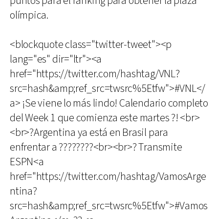
puntos para el ranking para obtener la plaza
olímpica.
<blockquote class="twitter-tweet"><p
lang="es" dir="ltr"><a
href="https://twitter.com/hashtag/VNL?
src=hash&amp;ref_src=twsrc%5Etfw">#VNL</
a> ¡Se viene lo más lindo! Calendario completo
del Week 1 que comienza este martes ?! <br>
<br>?Argentina ya está en Brasil para
enfrentar a ????????<br><br>? Transmite
ESPN<a
href="https://twitter.com/hashtag/VamosArge
ntina?
src=hash&amp;ref_src=twsrc%5Etfw">#Vamos