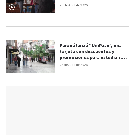
adheridos
29 de Abril de 2026
Paraná lanzó "UniPase", una
tarjeta con descuentos y
promociones para estudiantes
universitarios
22 de Abril de 2026