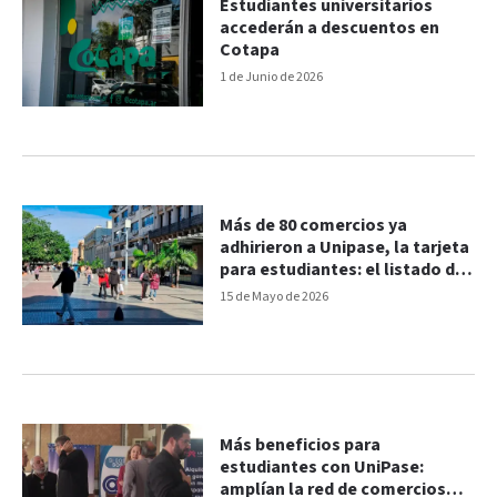
Estudiantes universitarios
accederán a descuentos en
Cotapa
1 de Junio de 2026
Más de 80 comercios ya
adhirieron a Unipase, la tarjeta
para estudiantes: el listado de
locales
15 de Mayo de 2026
Más beneficios para
estudiantes con UniPase:
amplían la red de comercios