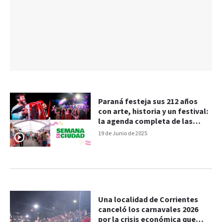
Paraná festeja sus 212 años
con arte, historia y un festival:
la agenda completa de las
actividades
19 de Junio de 2025
Una localidad de Corrientes
canceló los carnavales 2026
por la crisis económica que