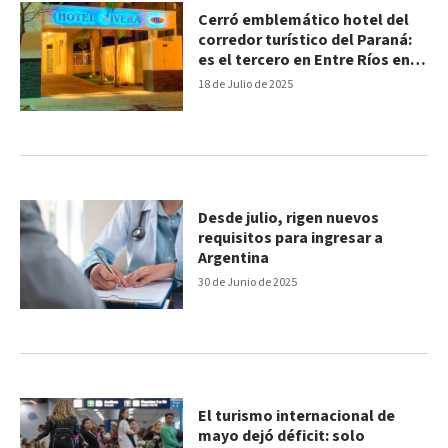
Cerró emblemático hotel del
corredor turístico del Paraná:
es el tercero en Entre Ríos en
2025
18 de Julio de 2025
Desde julio, rigen nuevos
requisitos para ingresar a
Argentina
30 de Junio de 2025
El turismo internacional de
mayo dejó déficit: solo