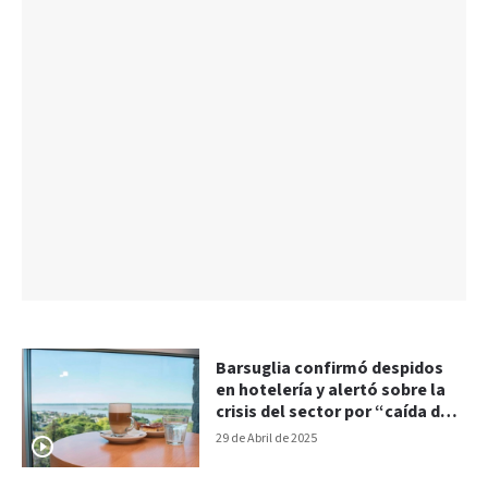
Barsuglia confirmó despidos
en hotelería y alertó sobre la
crisis del sector por “caída de
la actividad”
29 de Abril de 2025