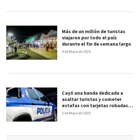
Más de un millón de turistas
viajaron por todo el país
durante el fin de semana largo
4 de Mayo de 2025
Cayó una banda dedicada a
asaltar turistas y cometer
estafas con tarjetas robadas
en Córdoba
2 de Mayo de 2025