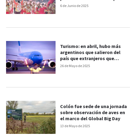
atraviesa
6 de Junio de 2025
Turismo: en abril, hubo más
argentinos que salieron del
país que extranjeros que
llegaron
26 de Mayo de 2025
Colón fue sede de una jornada
sobre observación de aves en
el marco del Global Big Day
13 de Mayo de 2025