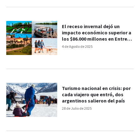
El receso invernal dejó un
impacto económico superior a
los $86.000 millones en Entre
Ríos
4 de Agosto de 2025
Turismo nacional en crisis: por
cada viajero que entró, dos
argentinos salieron del país
28 de Julio de 2025