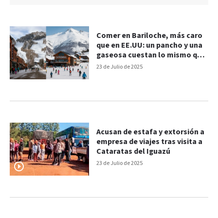
Comer en Bariloche, más caro
que en EE.UU: un pancho y una
gaseosa cuestan lo mismo que
en Aspen
23 de Julio de 2025
Acusan de estafa y extorsión a
empresa de viajes tras visita a
Cataratas del Iguazú
23 de Julio de 2025