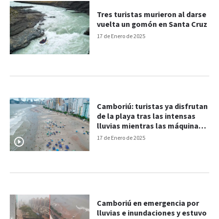
Tres turistas murieron al darse
vuelta un gomón en Santa Cruz
17 de Enero de 2025
Camboriú: turistas ya disfrutan
de la playa tras las intensas
lluvias mientras las máquinas
trabajan
17 de Enero de 2025
Camboriú en emergencia por
lluvias e inundaciones y estuvo