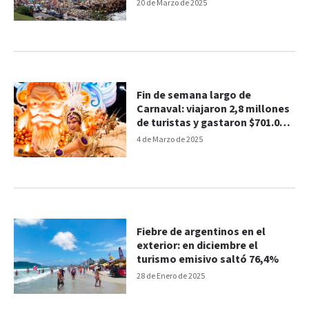
20 de Marzo de 2025
Fin de semana largo de
Carnaval: viajaron 2,8 millones
de turistas y gastaron $701.064
millones
4 de Marzo de 2025
Fiebre de argentinos en el
exterior: en diciembre el
turismo emisivo saltó 76,4%
28 de Enero de 2025