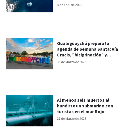
4 de Abril de 2025
Gualeguaychú prepara la
agenda de Semana Santa: Vía
Crucis, "bicigrinación" y
"Música frente al río"
31 de Marzo de 2025
Al menos seis muertos al
hundirse un submarino con
turistas en el mar Rojo
27 de Marzo de 2025