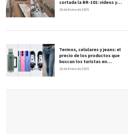
cortada la BR-101: videos y
fotos
16 de Enero de 2025
Termos, celulares y jeans: el
precio de los productos que
buscan los turistas en
Argentina, Brasil y Chile
16 de Enero de 2025