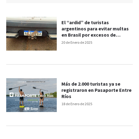
El “ardid” de turistas
argentinos para evitar multas
en Brasil por excesos de
velocidad
20 de Enero de 2025
Más de 2.000 turistas ya se
registraron en Pasaporte Entre
Ríos
18 de Enero de 2025