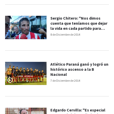
Sergio Chitero: "Nos dimos
cuenta que teníamos que dejar
la vida en cada partido para
ascender"
8 de Diciembre de 2014
Atlético Paraná ganó y logró un
histórico ascenso a la B
Nacional
7 de Diciembre de 2014
Edgardo Cervilla: "Es especial