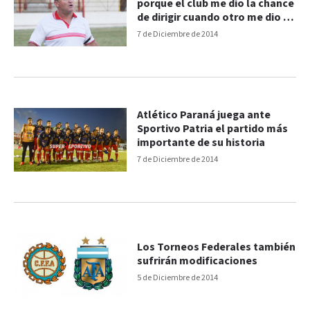
porque el club me dio la chance
de dirigir cuando otro me dio la
espalda"
7 de Diciembre de 2014
Atlético Paraná juega ante
Sportivo Patria el partido más
importante de su historia
7 de Diciembre de 2014
Los Torneos Federales también
sufrirán modificaciones
5 de Diciembre de 2014