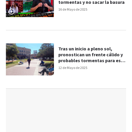
tormentas y no sacar la basura
16 de Mayo de 2025
Tras un inicio a pleno sol,
pronostican un frente cálido y
probables tormentas para esta
semana
12 de Mayo de 2025