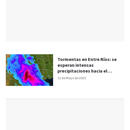
Tormentas en Entre Ríos: se
esperan intensas
precipitaciones hacia el
próximo fin de semana
11 de Mayo de 2025