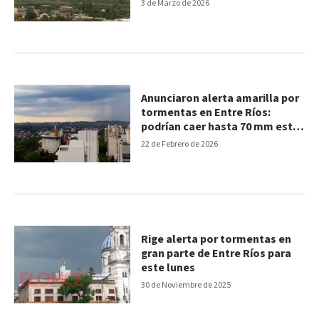
3 de Marzo de 2026
Anunciaron alerta amarilla por
tormentas en Entre Ríos:
podrían caer hasta 70 mm este
lunes
22 de Febrero de 2026
Rige alerta por tormentas en
gran parte de Entre Ríos para
este lunes
30 de Noviembre de 2025