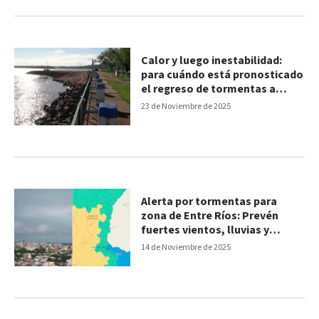
Calor y luego inestabilidad:
para cuándo está pronosticado
el regreso de tormentas a
Entre Ríos
23 de Noviembre de 2025
Alerta por tormentas para
zona de Entre Ríos: Prevén
fuertes vientos, lluvias y
posibilidad de granizo
14 de Noviembre de 2025