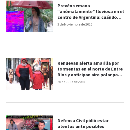
Prevén semana
“anómalamente” lluviosa en el
centro de Argentina: cuándo
habría tormentas en Entre Ríos
3 de Noviembre de 2025
Renuevan alerta amarilla por
tormentas en el norte de Entre
Ríos y anticipan aire polar para
el fin de semana
26 de Julio de 2025
Defensa Civil pidió estar
atentos ante posibles