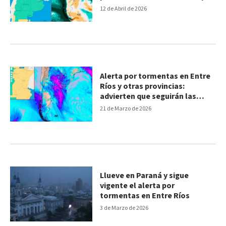
pronostican
12 de Abril de 2026
Alerta por tormentas en Entre
Ríos y otras provincias:
advierten que seguirán las
lluvias intensas el fin de
21 de Marzo de 2026
semana
Llueve en Paraná y sigue
vigente el alerta por
tormentas en Entre Ríos
3 de Marzo de 2026