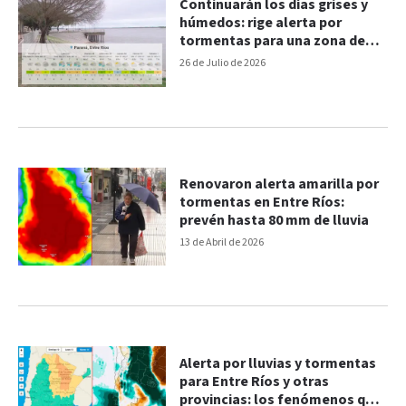
Continuarán los días grises y
húmedos: rige alerta por
tormentas para una zona de
Entre Ríos
26 de Julio de 2026
Renovaron alerta amarilla por
tormentas en Entre Ríos:
prevén hasta 80 mm de lluvia
13 de Abril de 2026
Alerta por lluvias y tormentas
para Entre Ríos y otras
provincias: los fenómenos que