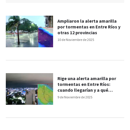
Ampliaron la alerta amarilla
por tormentas en Entre Ríos y
otras 12 provincias
10 de Noviembre de 2025
Rige una alerta amarilla por
tormentas en Entre Ríos:
cuando llegarían y a qué
departamentos afectaría
9 de Noviembre de 2025