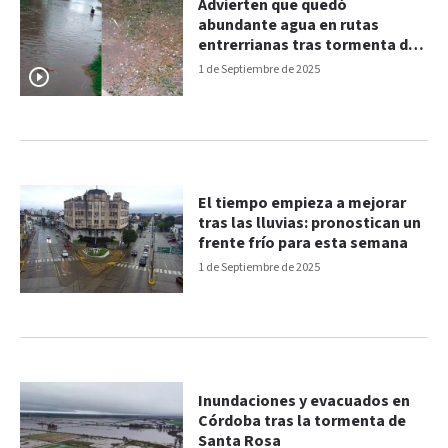
Advierten que quedó
abundante agua en rutas
entrerrianas tras tormenta de
Santa Rosa
1 de Septiembre de 2025
El tiempo empieza a mejorar
tras las lluvias: pronostican un
frente frío para esta semana
1 de Septiembre de 2025
Inundaciones y evacuados en
Córdoba tras la tormenta de
Santa Rosa