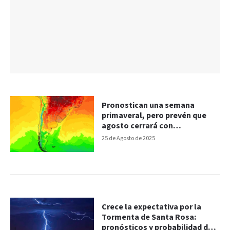
Pronostican una semana
primaveral, pero prevén que
agosto cerrará con
inestabilidad
25 de Agosto de 2025
Crece la expectativa por la
Tormenta de Santa Rosa:
pronósticos y probabilidad de