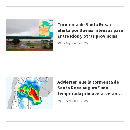
Tormenta de Santa Rosa:
alerta por lluvias intensas para
Entre Ríos y otras provincias
29 de Agosto de 2025
Advierten que la tormenta de
Santa Rosa augura "una
temporada primavera-verano
perturbada”
29 de Agosto de 2025