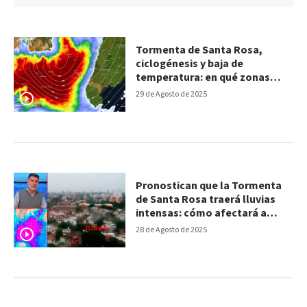
Tormenta de Santa Rosa,
ciclogénesis y baja de
temperatura: en qué zonas
llovería más
29 de Agosto de 2025
Pronostican que la Tormenta
de Santa Rosa traerá lluvias
intensas: cómo afectará a
Entre Ríos
28 de Agosto de 2025