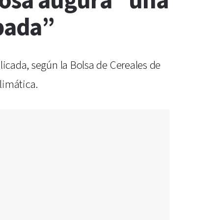
Rosa augura "una
bada”
licada, según la Bolsa de Cereales de
limática.