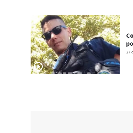
Co
po
27 