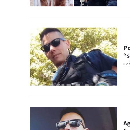
Po
“s
8 d
Ag