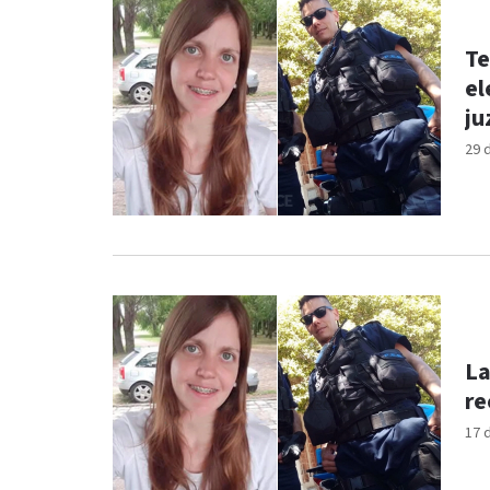
Te
el
ju
29 
La
re
17 