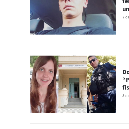
fe
un
7 d
Do
“P
fi
5 d