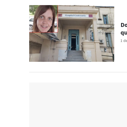
Do
qu
1 d