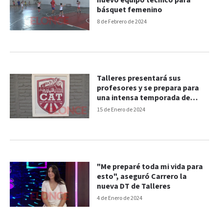
nuevo equipo técnico para
básquet femenino
8 de Febrero de 2024
Talleres presentará sus
profesores y se prepara para
una intensa temporada de
hockey sobre césped
15 de Enero de 2024
"Me preparé toda mi vida para
esto", aseguró Carrero la
nueva DT de Talleres
4 de Enero de 2024