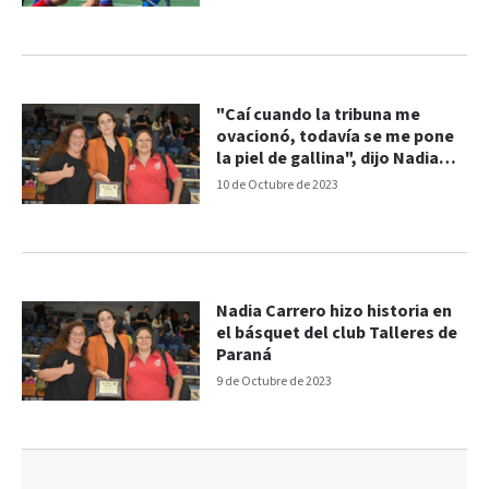
"Caí cuando la tribuna me
ovacionó, todavía se me pone
la piel de gallina", dijo Nadia
Carrero
10 de Octubre de 2023
Nadia Carrero hizo historia en
el básquet del club Talleres de
Paraná
9 de Octubre de 2023