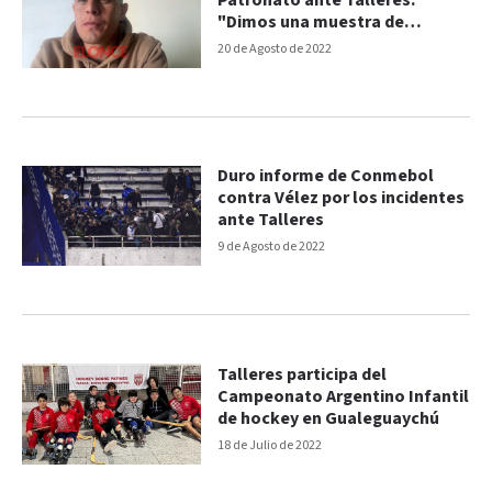
Patronato ante Talleres:
"Dimos una muestra de
carácter"
20 de Agosto de 2022
Duro informe de Conmebol
contra Vélez por los incidentes
ante Talleres
9 de Agosto de 2022
Talleres participa del
Campeonato Argentino Infantil
de hockey en Gualeguaychú
18 de Julio de 2022