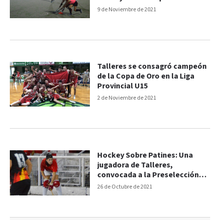
9 de Noviembre de 2021
Talleres se consagró campeón
de la Copa de Oro en la Liga
Provincial U15
2 de Noviembre de 2021
Hockey Sobre Patines: Una
jugadora de Talleres,
convocada a la Preselección
Argentina
26 de Octubre de 2021