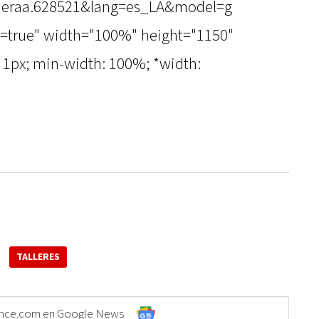
imeraa.628521&lang=es_LA&model=g
true" width="100%" height="1150"
: 1px; min-width: 100%; *width:
TALLERES
Elonce.com en Google News