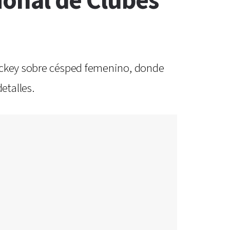
gional de Clubes
hockey sobre césped femenino, donde
etalles.