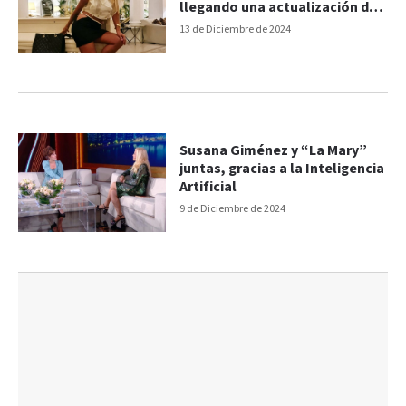
llegando una actualización de
software”
13 de Diciembre de 2024
Susana Giménez y “La Mary”
juntas, gracias a la Inteligencia
Artificial
9 de Diciembre de 2024