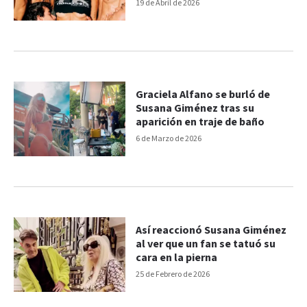
Susana
19 de Abril de 2026
Graciela Alfano se burló de
Susana Giménez tras su
aparición en traje de baño
6 de Marzo de 2026
Así reaccionó Susana Giménez
al ver que un fan se tatuó su
cara en la pierna
25 de Febrero de 2026