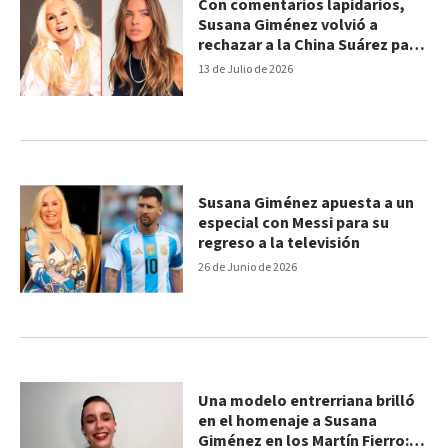
Con comentarios lapidarios,
Susana Giménez volvió a
rechazar a la China Suárez para
interpretarla en su biopic
13 de Julio de 2026
Susana Giménez apuesta a un
especial con Messi para su
regreso a la televisión
26 de Junio de 2026
Una modelo entrerriana brilló
en el homenaje a Susana
Giménez en los Martín Fierro: