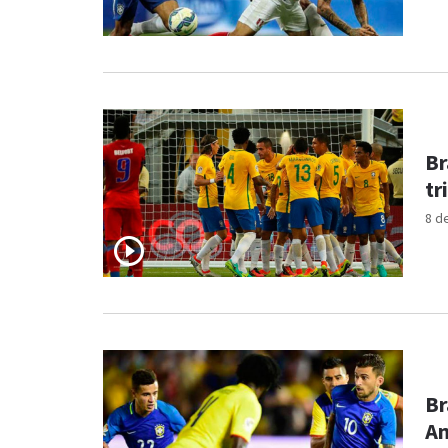
Br
tr
8 d
Br
Am