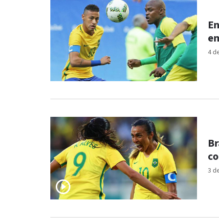
En
em
4 d
Br
co
3 d