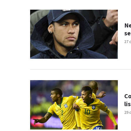
Ne
se
27 
Co
li
29 