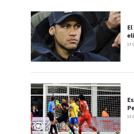
El
el
13 
Es
Pe
13 