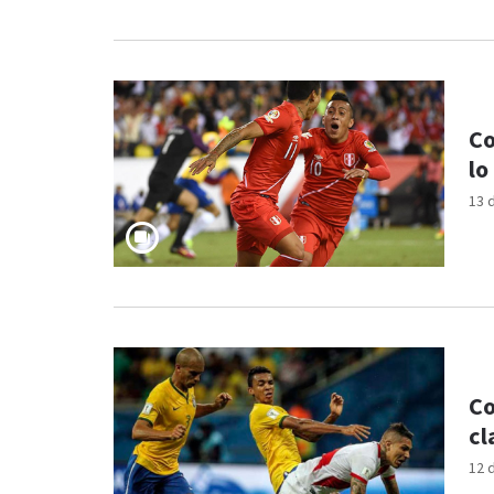
Co
lo
13 
Co
cl
12 