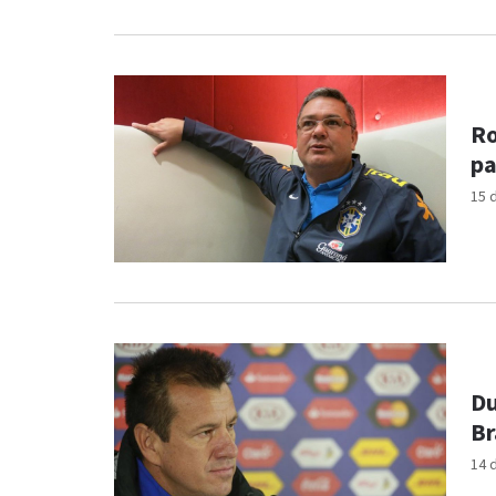
Ro
pa
15 
Du
Br
14 