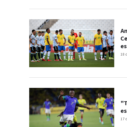
An
Ce
es
18 
"T
es
17 