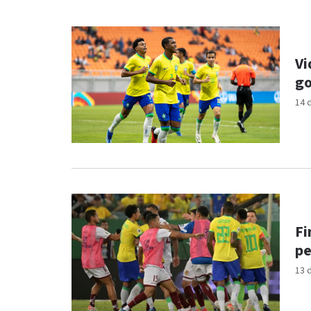
Vi
go
14 
Fi
pe
13 