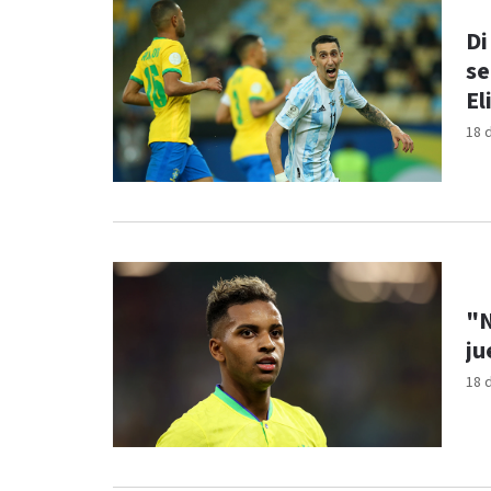
Di
se
El
18 
"N
ju
18 