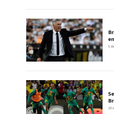
Br
en
5 d
Se
Br
20 