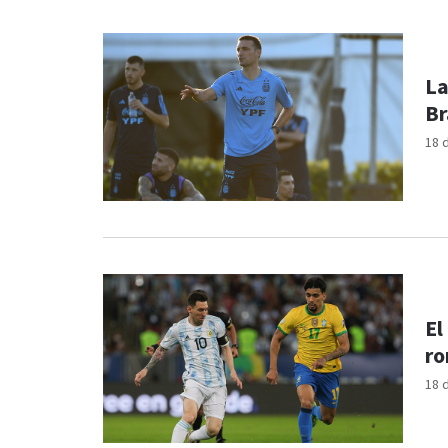
La
Br
18 
El
ro
18 