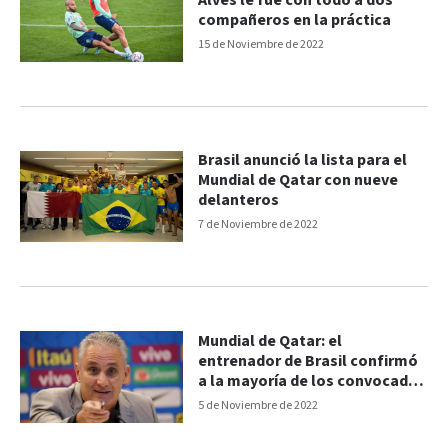
Alves le fue con todo a dos
compañeros en la práctica
15 de Noviembre de 2022
Brasil anunció la lista para el
Mundial de Qatar con nueve
delanteros
7 de Noviembre de 2022
Mundial de Qatar: el
entrenador de Brasil confirmó
a la mayoría de los convocados
finales
5 de Noviembre de 2022