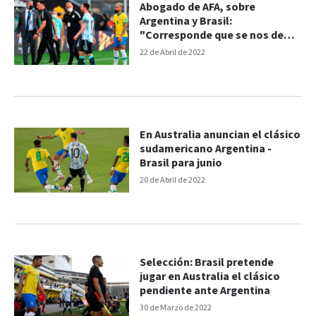
Abogado de AFA, sobre
Argentina y Brasil:
"Corresponde que se nos de
por ganado"
22 de Abril de 2022
En Australia anuncian el clásico
sudamericano Argentina -
Brasil para junio
20 de Abril de 2022
Selección: Brasil pretende
jugar en Australia el clásico
pendiente ante Argentina
30 de Marzo de 2022