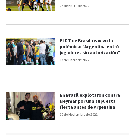
polémicas
27 de Enero de 2022
El DT de Brasil reavivó la
polémica: "Argentina entró
jugadores sin autorización"
13 de Enero de 2022
En Brasil explotaron contra
Neymar por una supuesta
fiesta antes de Argentina
19 de Noviembre de 2021