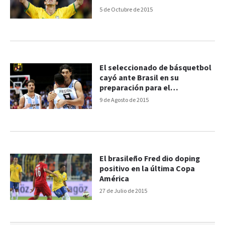
5 de Octubre de 2015
El seleccionado de básquetbol
cayó ante Brasil en su
preparación para el
Preolímpico
9 de Agosto de 2015
El brasileño Fred dio doping
positivo en la última Copa
América
27 de Julio de 2015