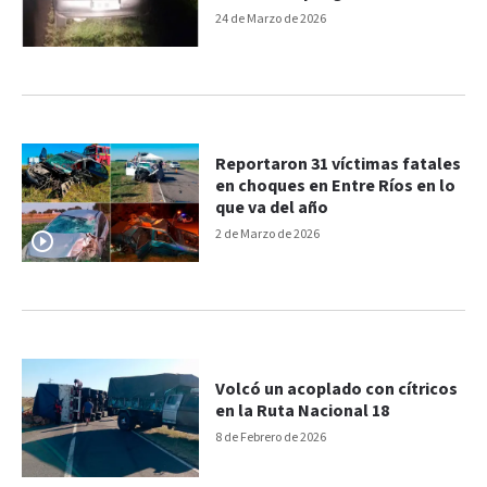
Ruta 18
24 de Marzo de 2026
Reportaron 31 víctimas fatales
en choques en Entre Ríos en lo
que va del año
2 de Marzo de 2026
Volcó un acoplado con cítricos
en la Ruta Nacional 18
8 de Febrero de 2026