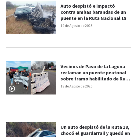
Auto despistó e impactó
contra ambas barandas de un
puente en la Ruta Nacional 18
19 de Agosto de 2025
Vecinos de Paso de la Laguna
reclaman un puente peatonal
sobre tramo habilitado de Ruta
18
18 de Agosto de 2025
Un auto despistó de la Ruta 18,
chocó el guardarrail y quedó en