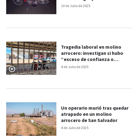
10 de Julio de 2025
Tragedia laboral en molino
arrocero: investigan si hubo
“exceso de confianza o
impericia”
4 de Julio de 2025
Un operario murió tras quedar
atrapado en un molino
arrocero de San Salvador
4 de Julio de 2025