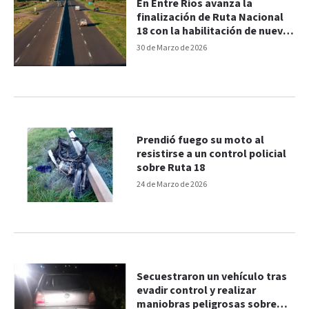
En Entre Ríos avanza la
finalización de Ruta Nacional
18 con la habilitación de nuevo
tramo
30 de Marzo de 2026
Prendió fuego su moto al
resistirse a un control policial
sobre Ruta 18
24 de Marzo de 2026
Secuestraron un vehículo tras
evadir control y realizar
maniobras peligrosas sobre