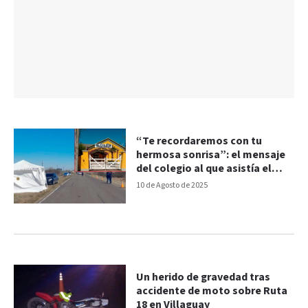
“Te recordaremos con tu
hermosa sonrisa”: el mensaje
del colegio al que asistía el
niño de 10 años que murió
10 de Agosto de 2025
atropellado
Un herido de gravedad tras
accidente de moto sobre Ruta
18 en Villaguay