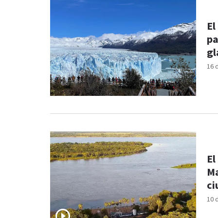
El
pa
gl
16 
El
Ma
ci
10 