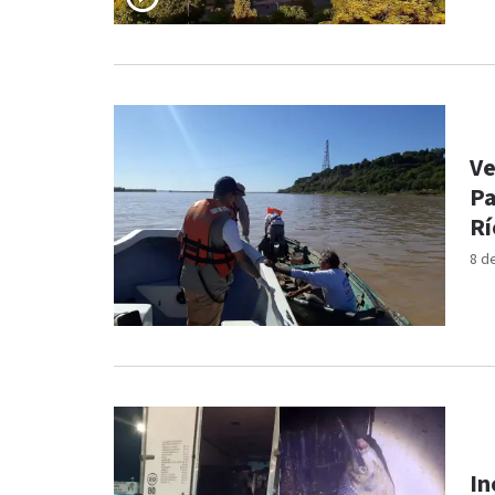
Ve
Pa
Rí
8 d
In