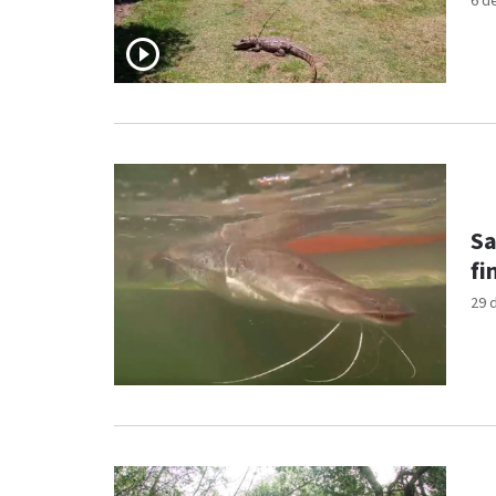
6 d
Sa
fi
29 