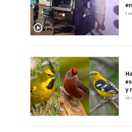
er
5 d
Ha
es
y 
26 