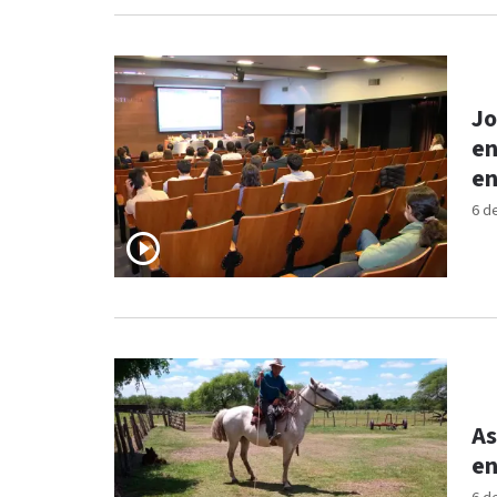
Jo
en
en
6 d
As
en