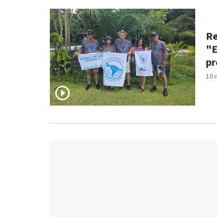
Re
"E
pr
10 