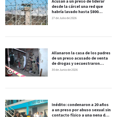
Acusan a un preso de liderar
desde la cárcel una red que
habría lavado hasta $800
millones
27 de Julio de 2026
Allanaron la casa de los padres
de un preso acusado de venta
de drogas y secuestraron
cocaína y marihuana
30 de Junio de 2026
Inédito: condenaron a 20 años
a un preso por abuso sexual sin
contacto físico a una nena de