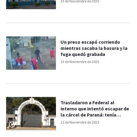
muerte
23 de Noviembre de 2025
Un preso escapó corriendo
mientras sacaba la basura y la
fuga quedó grabada
13 de Noviembre de 2025
Trasladaron a Federal al
interno que intentó escapar de
la cárcel de Paraná: tenía
antecedentes de fuga
11 de Noviembre de 2025