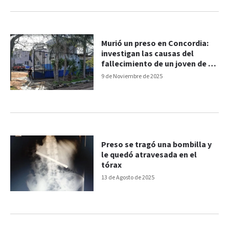
Murió un preso en Concordia:
investigan las causas del
fallecimiento de un joven de 21
años
9 de Noviembre de 2025
Preso se tragó una bombilla y
le quedó atravesada en el
tórax
13 de Agosto de 2025