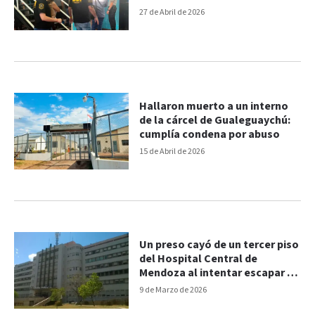
12 años
27 de Abril de 2026
Hallaron muerto a un interno
de la cárcel de Gualeguaychú:
cumplía condena por abuso
15 de Abril de 2026
Un preso cayó de un tercer piso
del Hospital Central de
Mendoza al intentar escapar y
murió
9 de Marzo de 2026