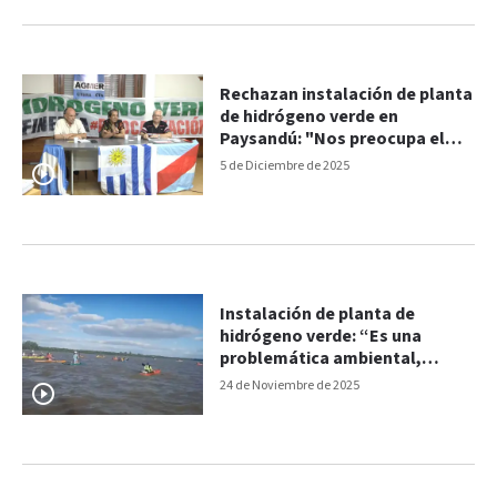
Rechazan instalación de planta
de hidrógeno verde en
Paysandú: "Nos preocupa el
impacto atmosférico y en la
5 de Diciembre de 2025
población"
Instalación de planta de
hidrógeno verde: “Es una
problemática ambiental,
social, económica y sanitaria”,
24 de Noviembre de 2025
aseguraron