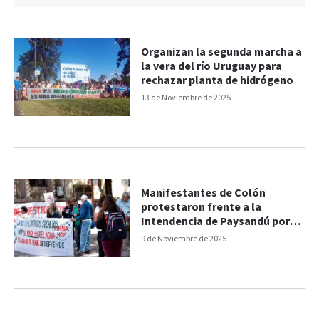
Organizan la segunda marcha a
la vera del río Uruguay para
rechazar planta de hidrógeno
13 de Noviembre de 2025
Manifestantes de Colón
protestaron frente a la
Intendencia de Paysandú por
HIF
9 de Noviembre de 2025