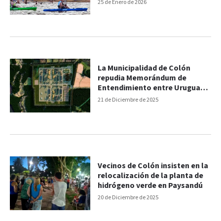
25 de Enero de 2026
La Municipalidad de Colón
repudia Memorándum de
Entendimiento entre Uruguay y
HIF Global
21 de Diciembre de 2025
Vecinos de Colón insisten en la
relocalización de la planta de
hidrógeno verde en Paysandú
20 de Diciembre de 2025