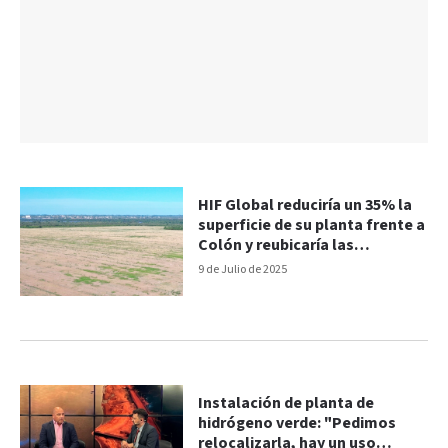
HIF Global reduciría un 35% la
superficie de su planta frente a
Colón y reubicaría las
chimeneas
9 de Julio de 2025
Instalación de planta de
hidrógeno verde: "Pedimos
relocalizarla, hay un uso