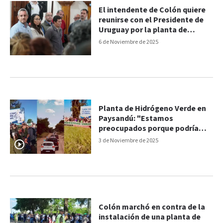
El intendente de Colón quiere
reunirse con el Presidente de
Uruguay por la planta de
hidrógeno verde
6 de Noviembre de 2025
Planta de Hidrógeno Verde en
Paysandú: "Estamos
preocupados porque podría
afectar la salud de la
3 de Noviembre de 2025
población"
Colón marchó en contra de la
instalación de una planta de