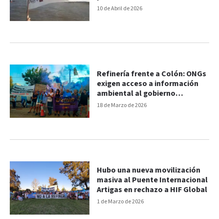
10 de Abril de 2026
Refinería frente a Colón: ONGs
exigen acceso a información
ambiental al gobierno
uruguayo
18 de Marzo de 2026
Hubo una nueva movilización
masiva al Puente Internacional
Artigas en rechazo a HIF Global
1 de Marzo de 2026