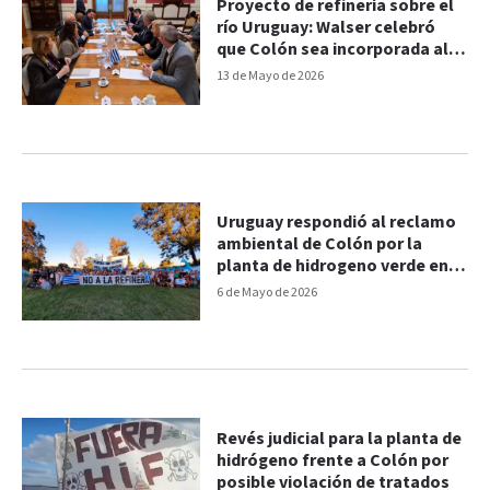
Proyecto de refinería sobre el
río Uruguay: Walser celebró
que Colón sea incorporada al
área de influencia ambiental
13 de Mayo de 2026
Uruguay respondió al reclamo
ambiental de Colón por la
planta de hidrogeno verde en
Paysandú
6 de Mayo de 2026
Revés judicial para la planta de
hidrógeno frente a Colón por
posible violación de tratados