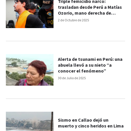
Triple femicidio narco:
trasladan desde Perú a Matías
Ozorio, mano derecha de
"Pequeño J"
2 de Octubre de 2025
Alerta de tsunami en Perú: una
abuela llevó a su nieto “a
conocer el fenómeno”
30 de Julio de 2025
Sismo en Callao dejó un
muerto y cinco heridos en Lima