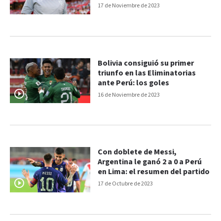
Perú
17 de Noviembre de 2023
Bolivia consiguió su primer
triunfo en las Eliminatorias
ante Perú: los goles
16 de Noviembre de 2023
Con doblete de Messi,
Argentina le ganó 2 a 0 a Perú
en Lima: el resumen del partido
17 de Octubre de 2023