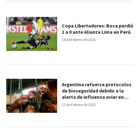
Copa Libertadores: Boca perdió
1 a 0 ante Alianza Lima en Perú
18 de Febrero de 2025
Argentina refuerza protocolos
de bioseguridad debido a la
alerta de influenza aviar en
Perú
11 de Febrero de 2025