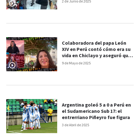
2 de Junio de 2025
Colaboradora del papa León
XIV en Perú contó cómo era su
vida en Chiclayo y aseguró que
“va a dejar huella”
9 de Mayo de 2025
Argentina goleó 5 a 0 a Perú en
el Sudamericano Sub 17: el
entrerriano Piñeyro fue figura
3 de Abril de 2025