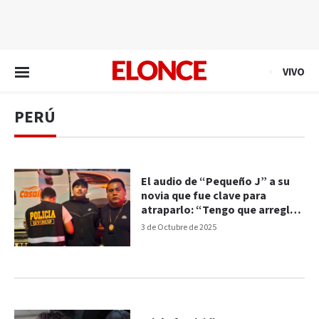
EN VIVO
VIVO
PERÚ
El audio de “Pequeño J” a su
novia que fue clave para
atraparlo: “Tengo que arreglar
este problema”
3 de Octubre de 2025