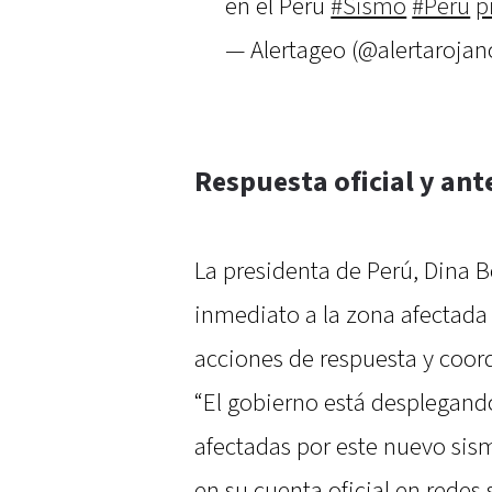
en el Peru
#Sismo
#Peru
p
— Alertageo (@alertarojan
Respuesta oficial y ant
La presidenta de Perú, Dina B
inmediato a la zona afectada 
acciones de respuesta y coord
“El gobierno está desplegando 
afectadas por este nuevo sism
en su cuenta oficial en redes 