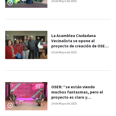
20 de Mayo de 2025
La Asamblea Ciudadana
Vecinalista se opone al
proyecto de creación de OSER:
“Es perjudicial”
20 de Mayo de 2025
OSER: “se están viendo
muchos fantasmas, pero el
proyecto es claro y
transparente”, dijo el senador
19 de Mayo de 2025
Vergara