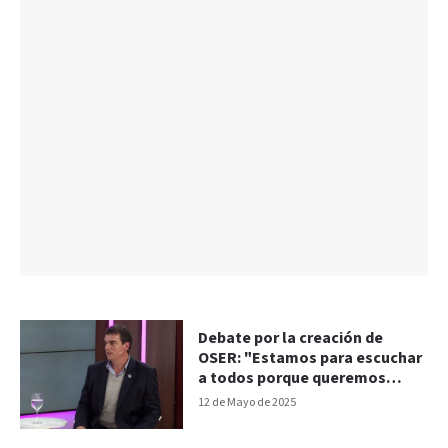
Debate por la creación de
OSER: "Estamos para escuchar
a todos porque queremos
mejorar la obra social", dijo
12 de Mayo de 2025
Cavagna