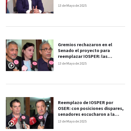
del IOSPER
13 de Mayo de 2025
Gremios rechazaron en el
Senado el proyecto para
reemplazar IOSPER: las
opiniones
13 de Mayo de 2025
Reemplazo de IOSPER por
OSER: con posiciones dispares,
senadores escucharon a la
Intersindical
13 de Mayo de 2025