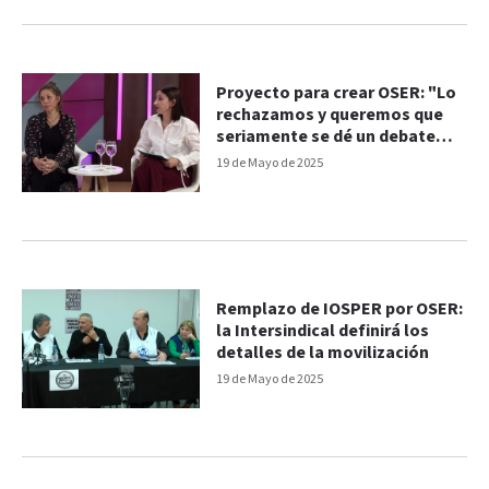
Proyecto para crear OSER: "Lo
rechazamos y queremos que
seriamente se dé un debate
técnico", dijeron trabajadoras
19 de Mayo de 2025
de IOSPER
Remplazo de IOSPER por OSER:
la Intersindical definirá los
detalles de la movilización
19 de Mayo de 2025