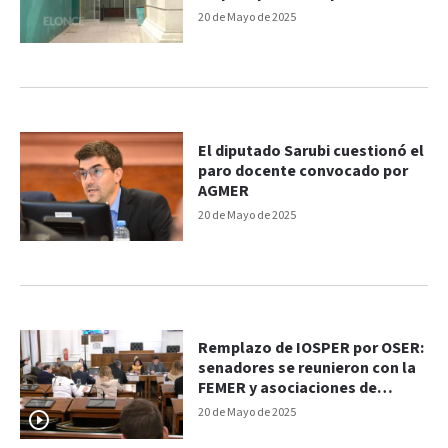
y qué propone
20 de Mayo de 2025
El diputado Sarubi cuestionó el
paro docente convocado por
AGMER
20 de Mayo de 2025
Remplazo de IOSPER por OSER:
senadores se reunieron con la
FEMER y asociaciones de
afiliados
20 de Mayo de 2025