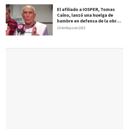
El afiliado a IOSPER, Tomas
Caíno, lanzó una huelga de
hambre en defensa de la obra
social
19 de Mayo de 2025