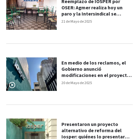
Reemplazo de IOSPER por
OSER: Agmer realiza hoy un
paro y la Intersindical se
moviliza
21 de Mayo de 2025
En medio de los reclamos, el
Gobierno anunció
modificaciones en el proyecto
de ley de OSER
20 de Mayo de 2025
Presentaron un proyecto
alternativo de reforma del
Iosper: quiénes lo presentaron