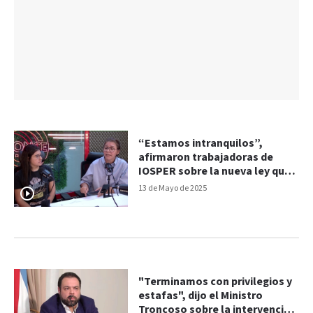
“Estamos intranquilos”,
afirmaron trabajadoras de
IOSPER sobre la nueva ley que
impulsa el gobierno provincial
13 de Mayo de 2025
"Terminamos con privilegios y
estafas", dijo el Ministro
Troncoso sobre la intervención