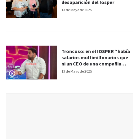
desaparición del Iosper
13 de Mayo de 2025
Troncoso: en el IOSPER “había
salarios multimillonarios que
ni un CEO de una compañía
privada tiene”
13 de Mayo de 2025