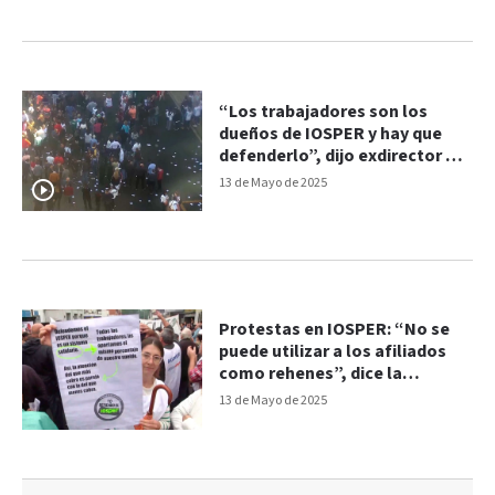
“Los trabajadores son los
dueños de IOSPER y hay que
defenderlo”, dijo exdirector de
la obra social
13 de Mayo de 2025
Protestas en IOSPER: “No se
puede utilizar a los afiliados
como rehenes”, dice la
intervención
13 de Mayo de 2025