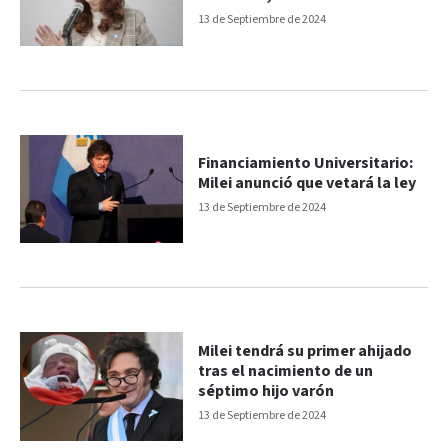
argentino y administre"
13 de Septiembre de 2024
Financiamiento Universitario:
Milei anunció que vetará la ley
13 de Septiembre de 2024
Milei tendrá su primer ahijado
tras el nacimiento de un
séptimo hijo varón
13 de Septiembre de 2024