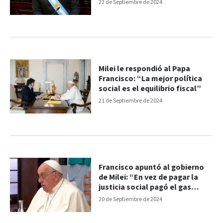
22 de Septiembre de 2024
Milei le respondió al Papa
Francisco: “La mejor política
social es el equilibrio fiscal”
21 de Septiembre de 2024
Francisco apuntó al gobierno
de Milei: “En vez de pagar la
justicia social pagó el gas
pimienta”
20 de Septiembre de 2024