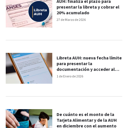
AUH: finaliza el plazo para
presentar la libreta y cobrar el
20% acumulado
27 de Marzo de 2026
Libreta AUH: nueva fecha límite
para presentar la
documentación y acceder al
20%
1 de Enero de 2026
De cuánto es el monto de la
Tarjeta Alimentar y de la AUH
en diciembre con el aumento