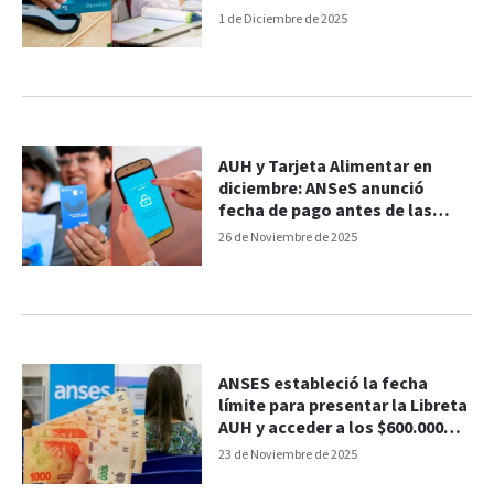
1 de Diciembre de 2025
AUH y Tarjeta Alimentar en
diciembre: ANSeS anunció
fecha de pago antes de las
fiestas y cuánto se cobra
26 de Noviembre de 2025
ANSES estableció la fecha
límite para presentar la Libreta
AUH y acceder a los $600.000
extras
23 de Noviembre de 2025