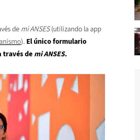
ravés de
mi ANSES
(utilizando la app
ganismo
).
El
único formulario
a través de
mi ANSES.